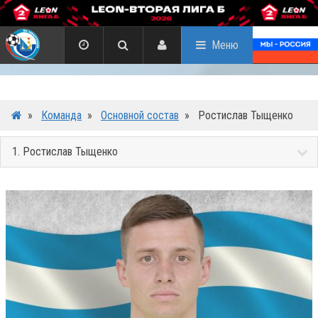
Меню
»
Команда
»
Основной состав
»
Ростислав Тыщенко