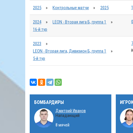
1
2025
»
Контрольные матчи
»
2025
0
2024
»
LEON - Вторая лига Б, группа 1
»
16-й тур
7
2023
»
LEON - Вторая лига, Дивизион Б, группа 1
»
5-й тур
БОМБАРДИРЫ
ИГРО
Дмитрий Иванов
Нападающий
8 мячей