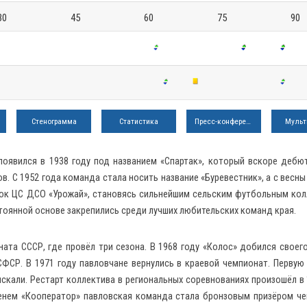
30
45
60
75
90
Стенограмма
Статистика
Пресс-конференция
Мульт
оявился в 1938 году под названием «Спартак», который вскоре дебю
. С 1952 года команда стала носить название «Буревестник», а с весны 
Кубок ЦС ДСО «Урожай», становясь сильнейшим сельским футбольным ко
стоянной основе закрепились среди лучших любительских команд края.
ната СССР, где провёл три сезона. В 1968 году «Колос» добился своег
СФСР. В 1971 году павловчане вернулись в краевой чемпионат. Первую
искали. Рестарт коллектива в региональных соревнованиях произошёл в 
менем «Кооператор» павловская команда стала бронзовым призёром ч