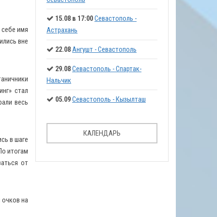
15.08 в 17:00
Севастополь -
 себе имя
Астрахань
ились вне
22.08
Ангушт - Севастополь
29.08
Севастополь - Спартак-
таничники
Нальчик
инг» стал
05.09
Севастополь - Кызылташ
рали весь
КАЛЕНДАРЬ
сь в шаге
 По итогам
заться от
 очков на