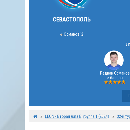
СЕВАСТОПОЛЬ
Османов '2
Л
Редван
Османов
5 баллов
»
LEON - Вторая лига Б, группа 1 (2024)
»
32-й ту