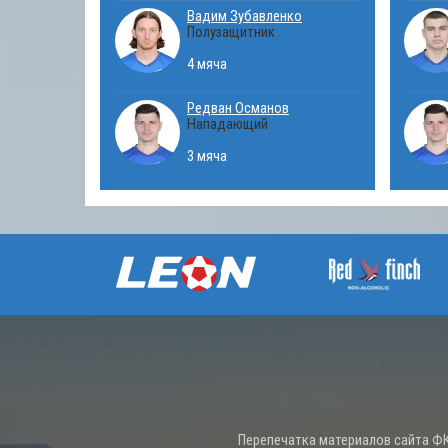
Вадим Зубавленко
Полузащитник
4 мяча
Редван Османов
Нападающий
3 мяча
Перепечатка материалов сайта ФК