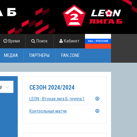
Время
Поиск
Кабинет
МЕДИА
ПАРТНЕРЫ
FAN ZONE
СЕЗОН 2024/2024
LEON - Вторая лига Б, группа 1
Контрольные матчи