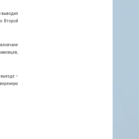
н выводил
во Второй
авловчане
амовцев,
 выезде –
уверенную