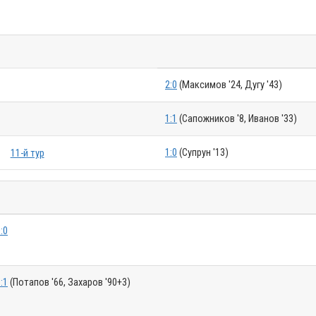
2:0
(Максимов '24, Дугу '43)
1:1
(Сапожников '8, Иванов '33)
1:0
(Супрун '13)
11-й тур
:0
:1
(Потапов '66, Захаров '90+3)