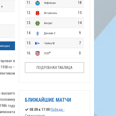
11.
18
Нефтяник
+
12.
15
Астрахань
13.
14
Ангушт
14.
9
Динамо-2
15.
7
Чайка-М
имедиа
16.
*
0
ПСК
тировал в
1958-го –
ПОДРОБНАЯ ТАБЛИЦА
ллективом
о высшего
 половину
БЛИЖАЙШИЕ МАТЧИ
1986 году
08.08 в 17:00
Победа -
емпионата
Севастополь