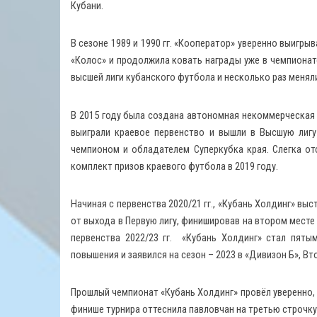
Кубани.
В сезоне 1989 и 1990 гг. «Кооператор» уверенно выигры
«Колос» и продолжила ковать награды уже в чемпионате
высшей лиги кубанского футбола и несколько раз меняли 
В 2015 году была создана автономная некоммерческая 
выиграли краевое первенство и вышли в Высшую лигу
чемпионом и обладателем Суперкубка края. Слегка отс
комплект призов краевого футбола в 2019 году.
Начиная с первенства 2020/21 гг., «Кубань Холдинг» в
от выхода в Первую лигу, финишировав на втором месте 
первенства 2022/23 гг. «Кубань Холдинг» стал пятым
повышения и заявился на сезон – 2023 в «Дивизон Б», Вт
Прошлый чемпионат «Кубань Холдинг» провёл уверенно, 
финише турнира оттеснила павловчан на третью строчку