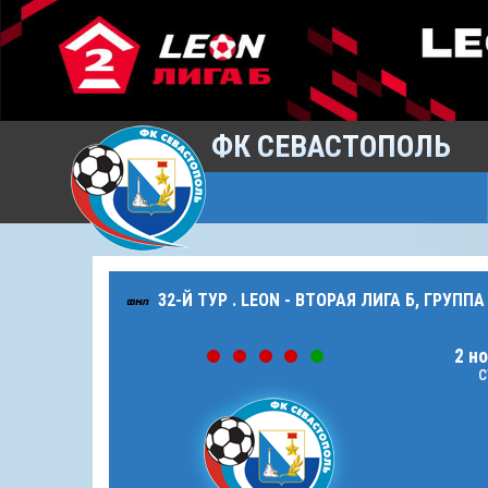
ФК СЕВАСТОПОЛЬ
32-Й ТУР . LEON - ВТОРАЯ ЛИГА Б, ГРУППА
2 но
с