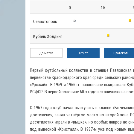
0
15
Севастополь
Кубань Холдинг
До матча
Отчёт
Протокол
Первый футбольный коллектив в станице Павловская п
первенстве Краснодарского края среди сельских районов
«Урожай». В 1959 и 1966 гг. павловчане выигрывали 
РСФСР. В первой половине 60-х годов станичники на по
С 1967 года клуб начал выступать в классе «Б» чемпио
достижения, заняв четвёртое место во второй зоне Р
десятилетия играли в «вышке», но особых лавров не сн
под вывеской «Кристалл». В 1987-м уже под новым и