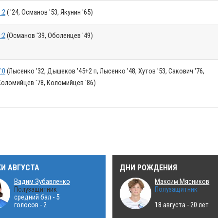
:2
( '24, Османов '53, Якунин '65)
:2
(Османов '39, Оболенцев '49)
:0
(Лысенко '32, Дышеков '45+2 п, Лысенко '48, Хутов '53, Сакович '76,
Коломийцев '78, Коломийцев '86)
КИ АВГУСТА
ДНИ РОЖДЕНИЯ
Вадим Зубавленко
Максим Мясников
Полузащитник
Полузащитник
средний бал - 5
голосов - 2
18 августа - 20 лет