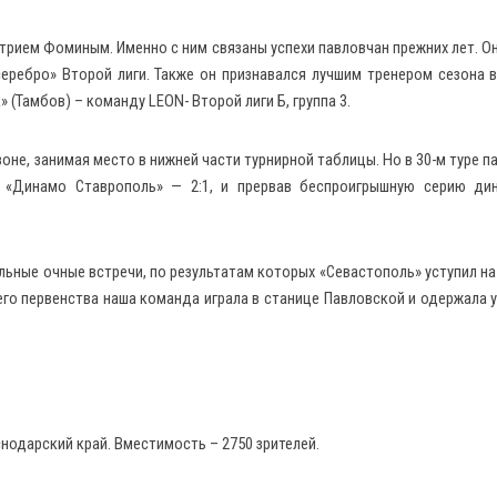
трием Фоминым. Именно с ним связаны успехи павловчан прежних лет. О
еребро» Второй лиги. Также он признавался лучшим тренером сезона 
 (Тамбов) – команду LEON- Второй лиги Б, группа 3.
оне, занимая место в нижней части турнирной таблицы. Но в 30-м туре п
 «Динамо Ставрополь» — 2:1, и прервав беспроигрышную серию дин
ьные очные встречи, по результатам которых «Севастополь» уступил на
ущего первенства наша команда играла в станице Павловской и одержала 
нодарский край. Вместимость – 2750 зрителей.