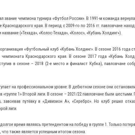
вал звание чемпиона турнира «Футбол России». В 1991-м команда вернула
 Краснодарского края. В период с 2009-го по 2016 гг. павловчане наход
название («Техада», «Колос-Техада», «Колос», «Кубань Холдинг»).
организация «Футбольный клуб «Кубань Холдинг». В сезоне 2016 года с
 чемпионата Краснодарского края. В сезоне 2017 года «Кубань Холд
тупив в сезоне – 2018 (2-е место и финалист Кубка), павловчане соб
ыступает на профессиональном уровне. В дебютном сезоне они остановили
в «группе 1» Второй лиги. В сезоне – 2021/22 павловчане были шестыми.
, завоевав путёвку в «Дивизион А», «Серебро». Но клуб решил отка
орой лиги.
долгое время являясь претендентом на победу в группе 1. Только потеря
, что также является успешным итогом сезона.