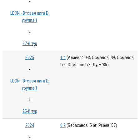
»
LEON - Вторая лига Б,
группа 1
»
27-й тур
2025
1:4
(Алиев '45+3, Османов '49, Османов
'76, Османов '78, Дугу '85)
»
LEON - Вторая лига Б,
группа 1
»
25-й тур
2024
0:2
(Бабаханов '5 аг, Рзаев '57)
»