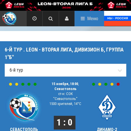
Меню
6-Й ТУР . LEON - ВТОРАЯ ЛИГА, ДИВИЗИОН Б, ГРУППА
1"Б"
15 ноября, 18:00
,
Севастополь
ст-н: СОК
"Севастополь"
1500 зрителей, 14°C
1 : 0
СЕВАСТОПОЛЬ
ДИНАМО-2