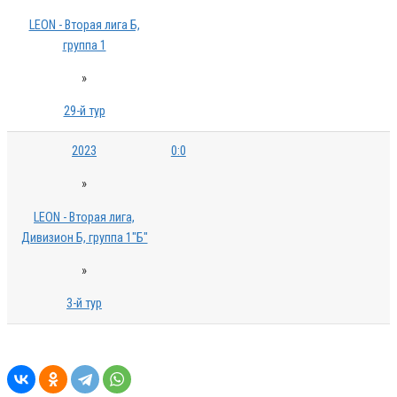
LEON - Вторая лига Б,
группа 1
»
29-й тур
2023
0:0
»
LEON - Вторая лига,
Дивизион Б, группа 1"Б"
»
3-й тур