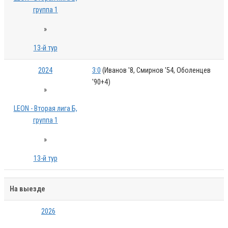
группа 1
»
13-й тур
2024
3:0
(Иванов '8, Смирнов '54, Оболенцев
'90+4)
»
LEON - Вторая лига Б,
группа 1
»
13-й тур
На выезде
2026