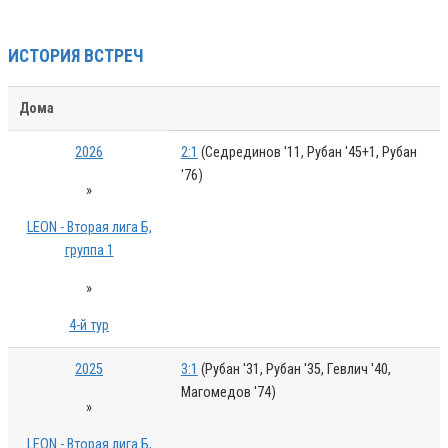
ИСТОРИЯ ВСТРЕЧ
Дома
2026
2:1
(Седрединов '11, Рубан '45+1, Рубан
'76)
»
LEON - Вторая лига Б,
группа 1
»
4-й тур
2025
3:1
(Рубан '31, Рубан '35, Гевлич '40,
Магомедов '74)
»
LEON - Вторая лига Б,