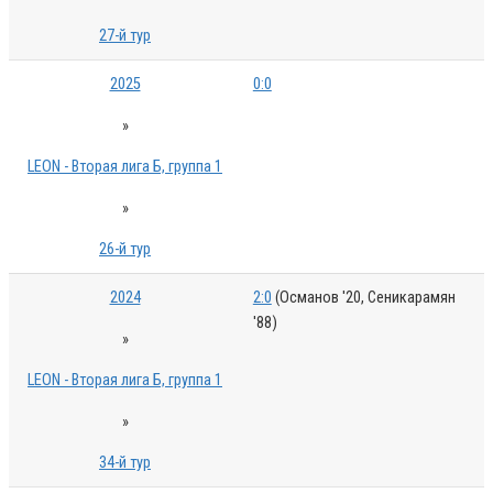
27-й тур
2025
0:0
»
LEON - Вторая лига Б, группа 1
»
26-й тур
2024
2:0
(Османов '20, Сеникарамян
'88)
»
LEON - Вторая лига Б, группа 1
»
34-й тур