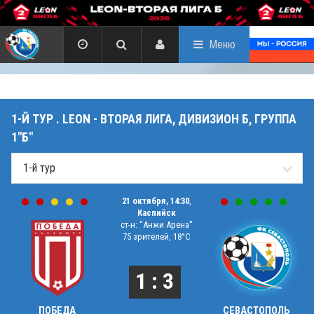
Меню
1-Й ТУР . LEON - ВТОРАЯ ЛИГА, ДИВИЗИОН Б, ГРУППА
1"Б"
21 октября, 14:30
,
Каспийск
ст-н: "Анжи Арена"
75 зрителей, 18°C
1 : 3
ПОБЕДА
СЕВАСТОПОЛЬ