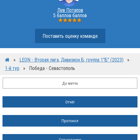
Лев Потапов
5 баллов баллов
Поставить оценку команде
»
LEON - Вторая лига, Дивизион Б, группа 1"Б" (2023)
»
1-й тур
»
Победа - Севастополь
До матча
Отчёт
Протокол
Стенограмма