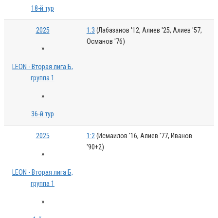
18-й тур
2025
1:3
(Лабазанов '12, Алиев '25, Алиев '57,
Османов '76)
»
LEON - Вторая лига Б,
группа 1
»
36-й тур
2025
1:2
(Исмаилов '16, Алиев '77, Иванов
'90+2)
»
LEON - Вторая лига Б,
группа 1
»