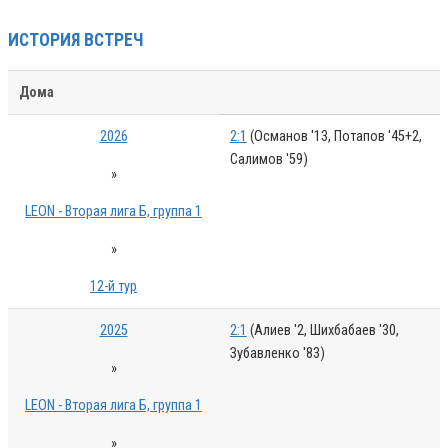
ИСТОРИЯ ВСТРЕЧ
Дома
2026
2:1
(Османов '13, Потапов '45+2,
Салимов '59)
»
LEON - Вторая лига Б, группа 1
»
12-й тур
2025
2:1
(Алиев '2, Шихбабаев '30,
Зубавленко '83)
»
LEON - Вторая лига Б, группа 1
»