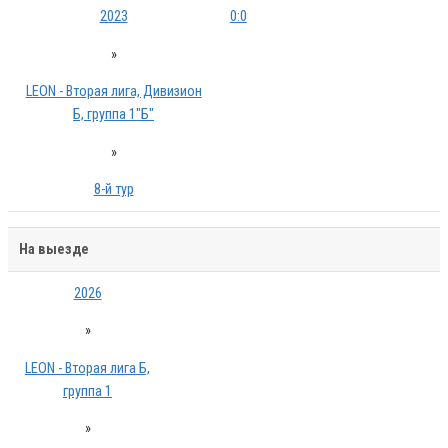
2023
0:0
»
LEON - Вторая лига, Дивизион
Б, группа 1"Б"
»
8-й тур
На выезде
2026
»
LEON - Вторая лига Б,
группа 1
»