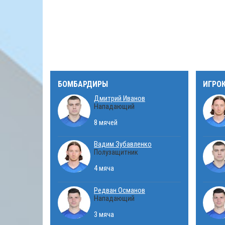
БОМБАРДИРЫ
ИГРО
Дмитрий Иванов
Нападающий
8 мячей
Вадим Зубавленко
Полузащитник
4 мяча
Редван Османов
Нападающий
3 мяча