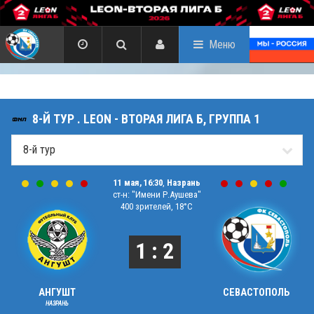
Меню
8-Й ТУР . LEON - ВТОРАЯ ЛИГА Б, ГРУППА 1
11 мая, 16:30
,
Назрань
ст-н: "Имени Р.Аушева"
400 зрителей, 18°C
1 : 2
АНГУШТ
СЕВАСТОПОЛЬ
НАЗРАНЬ