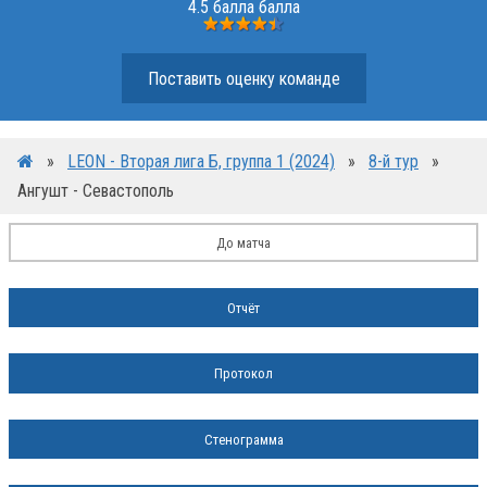
4.5 балла балла
Поставить оценку команде
»
LEON - Вторая лига Б, группа 1 (2024)
»
8-й тур
»
Ангушт - Севастополь
До матча
Отчёт
Протокол
Стенограмма