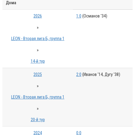
Дома
2026
1:0
(Османов '34)
»
LEON - Вторая лига Б, группа 1
»
14-й тур
2025
2:0
(Иванов '14, Дугу '38)
»
LEON - Вторая лига Б, группа 1
»
20-й тур
2024
0:0