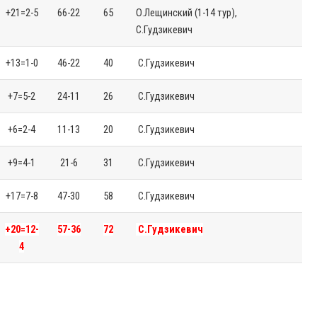
+21=2-5
66-22
65
О.Лещинский (1-14 тур),
С.Гудзикевич
+13=1-0
46-22
40
С.Гудзикевич
+7=5-2
24-11
26
С.Гудзикевич
+6=2-4
11-13
20
С.Гудзикевич
+9=4-1
21-6
31
С.Гудзикевич
+17=7-8
47-30
58
С.Гудзикевич
+20=12-
57-36
72
С.Гудзикевич
4