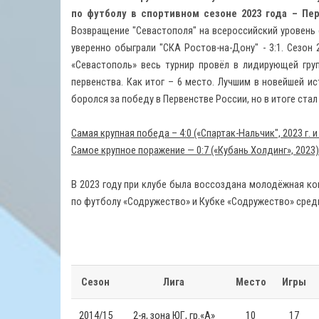
по футболу в спортивном сезоне 2023 года – Пе
Возвращение "Севастополя" на всероссийский уровень 
уверенно обыграли "СКА Ростов-на-Дону" - 3:1. Сезон
«Севастополь» весь турнир провёл в лидирующей гру
первенства. Как итог – 6 место. Лучшим в новейшей ис
боролся за победу в Первенстве России, но в итоге ст
Самая крупная победа – 4:0 («Спартак-Нальчик", 2023 г. и "
Самое крупное поражение — 0:7 («Кубань Холдинг», 2023)
В 2023 году при клубе была воссоздана молодёжная к
по футболу «Содружество» и Кубке «Содружество» сред
Сезон
Лига
Место
Игры
2014/15
2-я, зона ЮГ, гр.
«
А»
10
17