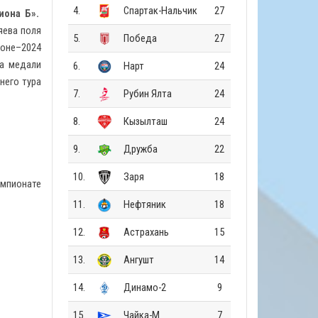
4.
Спартак-Нальчик
27
иона Б».
яева поля
5.
Победа
27
зоне–2024
за медали
6.
Нарт
24
него тура
7.
Рубин Ялта
24
8.
Кызылташ
24
9.
Дружба
22
10.
Заря
18
емпионате
11.
Нефтяник
18
12.
Астрахань
15
13.
Ангушт
14
14.
Динамо-2
9
15.
Чайка-М
7