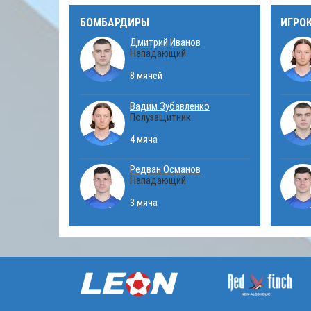
БОМБАРДИРЫ
ИГРО
Дмитрий Иванов
Нападающий
8 мячей
Вадим Зубавленко
Полузащитник
4 мяча
Редван Османов
Нападающий
3 мяча