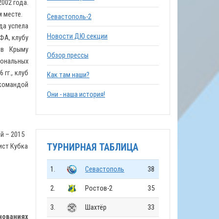
002 года.
м месте.
Севастополь-2
да успела
Новости ДЮ секции
ФА, клубу
 в Крыму
Обзор прессы
иональных
гг., клуб
Как там наши?
 командой
Они - наша история!
й – 2015
лист Кубка
ТУРНИРНАЯ ТАБЛИЦА
1.
Севастополь
38
2.
Ростов-2
35
3.
Шахтёр
33
нованиях