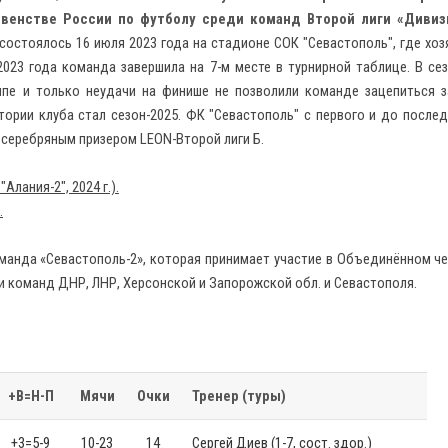
рвенстве России по футболу среди команд Второй лиги «Дивиз
состоялось 16 июля 2023 года на стадионе СОК "Севастополь", где хоз
 2023 года команда завершила на 7-м месте в турнирной таблице. В се
ппе и только неудачи на финише не позволили команде зацепиться 
тории клуба стал сезон-2025. ФК "Севастополь" с первого и до послед
ал серебряным призером LEON-Второй лиги Б.
Алания-2", 2024 г.).
.
оманда «Севастополь-2», которая принимает участие в Объединённом ч
и команд ДНР, ЛНР, Херсонской и Запорожской обл. и Севастополя.
+В=Н-П
Мячи
Очки
Тренер (туры)
+3=5-9
10-23
14
Сергей Диев (1-7, сост. здор.)