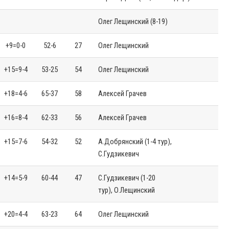
Олег Лещинский (8-19)
+9=0-0
52-6
27
Олег Лещинский
+15=9-4
53-25
54
Олег Лещинский
+18=4-6
65-37
58
Алексей Грачев
+16=8-4
62-33
56
Алексей Грачев
+15=7-6
54-32
52
А.Добрянский (1-4 тур),
С.Гудзикевич
+14=5-9
60-44
47
С.Гудзикевич (1-20
тур), О.Лещинский
+20=4-4
63-23
64
Олег Лещинский