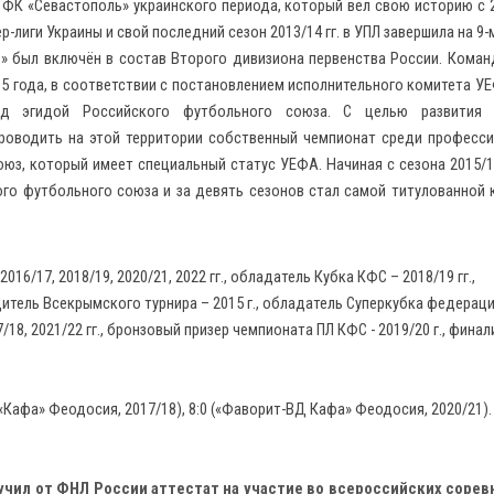
ФК «Севастополь» украинского периода, который вёл свою историю с 2
р-лиги Украины и свой последний сезон 2013/14 гг. в УПЛ завершила на 9-
ь» был включён в состав Второго дивизиона первенства России. Коман
015 года, в соответствии с постановлением исполнительного комитета УЕ
од эгидой Российского футбольного союза. С целью развития
роводить на этой территории собственный чемпионат среди професс
з, который имеет специальный статус УЕФА. Начиная с сезона 2015/16 
ого футбольного союза и за девять сезонов стал самой титулованной
6/17, 2018/19, 2020/21, 2022 гг., обладатель Кубка КФС – 2018/19 гг.,
едитель Всекрымского турнира – 2015 г., обладатель Суперкубка федераци
/18, 2021/22 гг., бронзовый призер чемпионата ПЛ КФС - 2019/20 г., фина
 («Кафа» Феодосия, 2017/18), 8:0 («Фаворит-ВД Кафа» Феодосия, 2020/21).
лучил от ФНЛ России аттестат на участие во всероссийских сорев