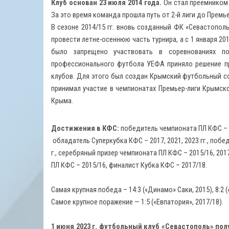
Клуб основан 23 июля 2014 года.
Он стал преемником 
За это время команда прошла путь от 2-й лиги до Премье
В сезоне 2014/15 гг. вновь созданный ФК «Севастопол
провести летне-осеннюю часть турнира, а с 1 января 2
было запрещено участвовать в соревнованиях п
профессионального футбола УЕФА приняло решение п
клубов. Для этого был создан Крымский футбольный сою
принимал участие в чемпионатах Премьер-лиги Крымск
Крыма.
Достижения в КФС:
победитель чемпионата ПЛ КФС – 201
обладатель Суперкубка КФС – 2017, 2021, 2023 гг., поб
г., серебряный призер чемпионата ПЛ КФС – 2015/16, 2017
ПЛ КФС – 2015/16, финалист Кубка КФС – 2017/18.
Самая крупная победа – 14:3 («Динамо» Саки, 2015), 8:2
Самое крупное поражение — 1:5 («Евпатория», 2017/18).
1 июня 2023 г. футбольный клуб «Севастополь» по