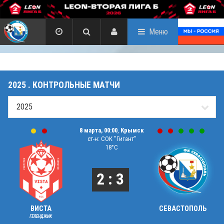
Меню
2025 . КОНТРОЛЬНЫЕ МАТЧИ
8 марта, 00:00
,
Крымск
ст-н: СОК "Гигант"
18°C
2 : 3
ВИСТА
СЕВАСТОПОЛЬ
ГЕЛЕНДЖИК