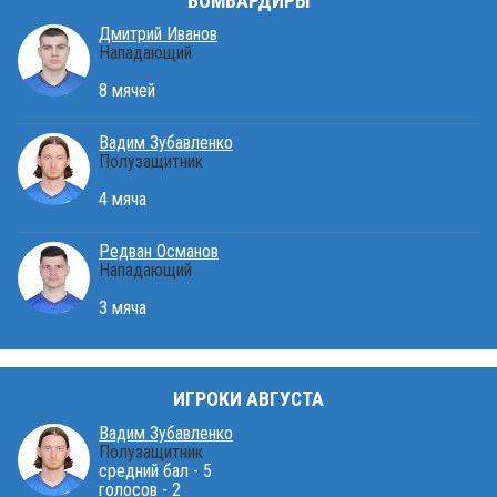
БОМБАРДИРЫ
Дмитрий Иванов
Нападающий
8 мячей
Вадим Зубавленко
Полузащитник
4 мяча
Редван Османов
Нападающий
3 мяча
ИГРОКИ АВГУСТА
Вадим Зубавленко
Полузащитник
средний бал - 5
голосов - 2