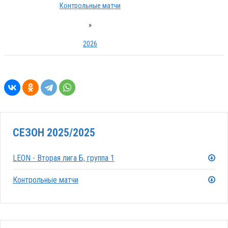
Контрольные матчи
»
2026
СЕЗОН 2025/2025
LEON - Вторая лига Б, группа 1
Контрольные матчи