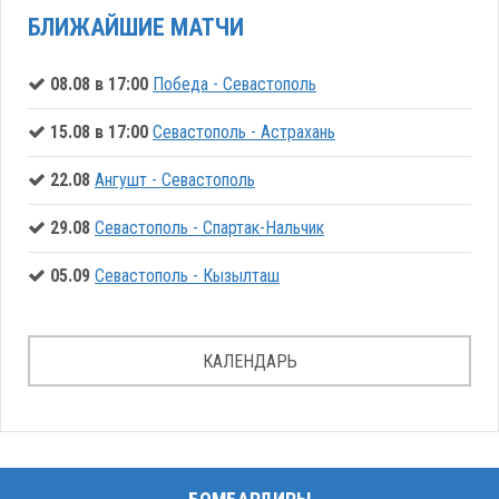
БЛИЖАЙШИЕ МАТЧИ
08.08 в 17:00
Победа - Севастополь
15.08 в 17:00
Севастополь - Астрахань
22.08
Ангушт - Севастополь
29.08
Севастополь - Спартак-Нальчик
05.09
Севастополь - Кызылташ
КАЛЕНДАРЬ