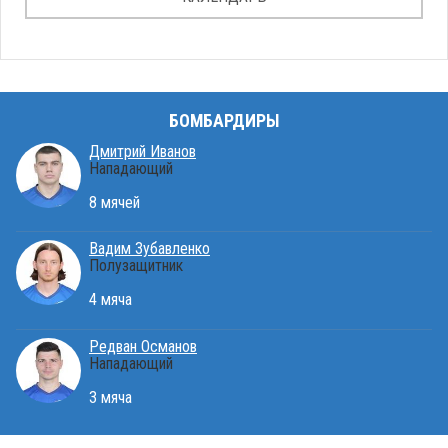
БОМБАРДИРЫ
Дмитрий Иванов
Нападающий
8 мячей
Вадим Зубавленко
Полузащитник
4 мяча
Редван Османов
Нападающий
3 мяча