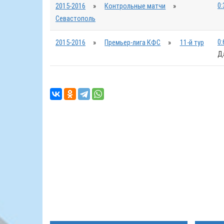
0:
2015-2016
»
Контрольные матчи
»
Севастополь
0:
2015-2016
»
Премьер-лига КФС
»
11-й тур
Д