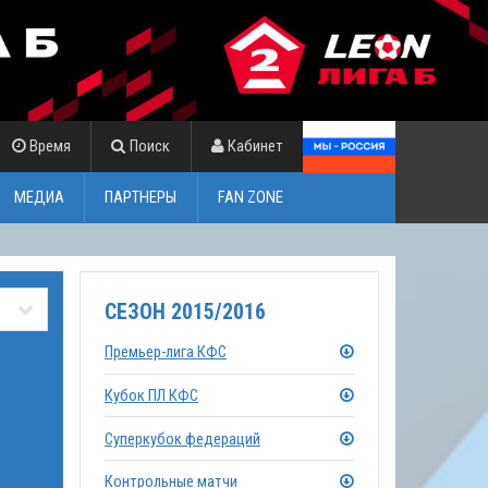
Время
Поиск
Кабинет
МЕДИА
ПАРТНЕРЫ
FAN ZONE
СЕЗОН 2015/2016
Премьер-лига КФС
Кубок ПЛ КФС
Суперкубок федераций
Контрольные матчи