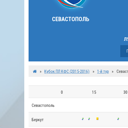
СЕВАСТОПОЛЬ
Л
»
Кубок ПЛ КФС (2015-2016)
»
1-й тур
»
Севаст
0
15
30
Севастополь
Беркут