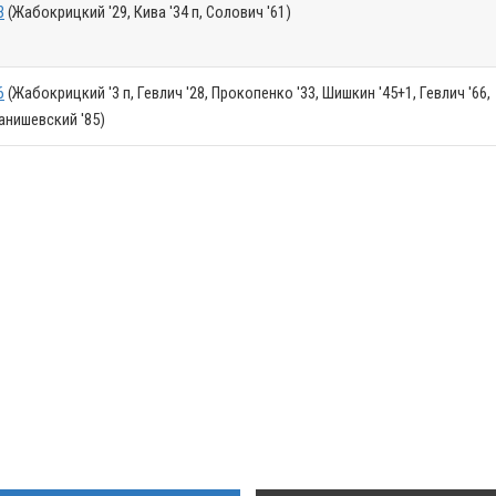
3
(Жабокрицкий '29, Кива '34 п, Солович '61)
6
(Жабокрицкий '3 п, Гевлич '28, Прокопенко '33, Шишкин '45+1, Гевлич '66,
анишевский '85)