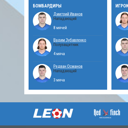
БОМБАРДИРЫ
ИГРО
Дмитрий Иванов
Нападающий
8 мячей
Вадим Зубавленко
Полузащитник
4 мяча
Редван Османов
Нападающий
3 мяча