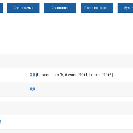
Стенограмма
Статистика
Пресс-конференция
Мульт
3:0
(Прокопенко '5, Ахунов '90+1, Гостев '90+6)
0:0
3