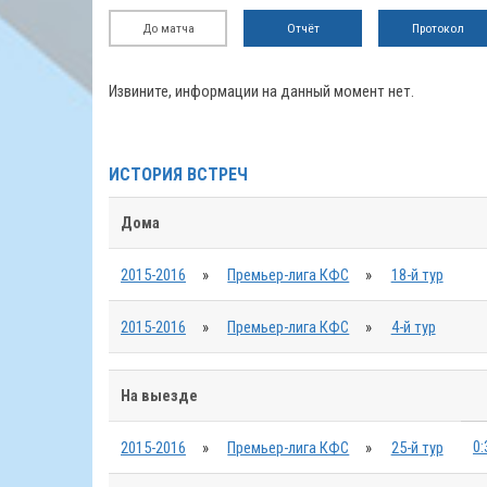
До матча
Отчёт
Протокол
Извините, информации на данный момент нет.
ИСТОРИЯ ВСТРЕЧ
Дома
2015-2016
»
Премьер-лига КФС
»
18-й тур
2015-2016
»
Премьер-лига КФС
»
4-й тур
На выезде
0:
2015-2016
»
Премьер-лига КФС
»
25-й тур