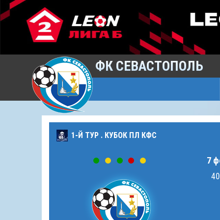
ФК СЕВАСТОПОЛЬ
1-Й ТУР . КУБОК ПЛ КФС
7 ф
40