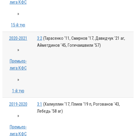
лига КФС
»
15-й тур
2020-2021
3:2
(Тарасенко '11, Смирнов '17, Давидчук '21 аг,
Айметдинов '45, Гогичаишвили '57)
»
Премьер-
лига КФС
»
1-й тур
2019-2020
3:1
(Халиуллин '17, Плиев '19 п, Рогованов '43,
Лебедь '58 аг)
»
Премьер-
лига КФС