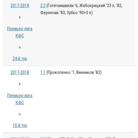
2017-2018
2:2
(Гогичаишвили '6, Жабокрицкий '23 п, '82,
Ференчак '83, Зубко '90+3 п)
»
Премьер-лига
КФС
»
24-й тур
2017-2018
1:1
(Прокопенко '1, Винников '82)
»
Премьер-лига
КФС
»
10-й тур