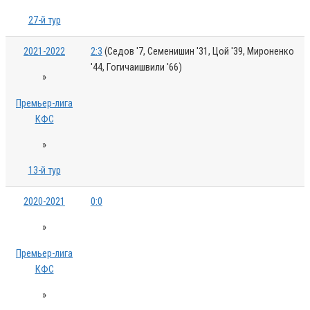
27-й тур
2021-2022
2:3
(Седов '7, Семенишин '31, Цой '39, Мироненко
'44, Гогичаишвили '66)
»
Премьер-лига
КФС
»
13-й тур
2020-2021
0:0
»
Премьер-лига
КФС
»