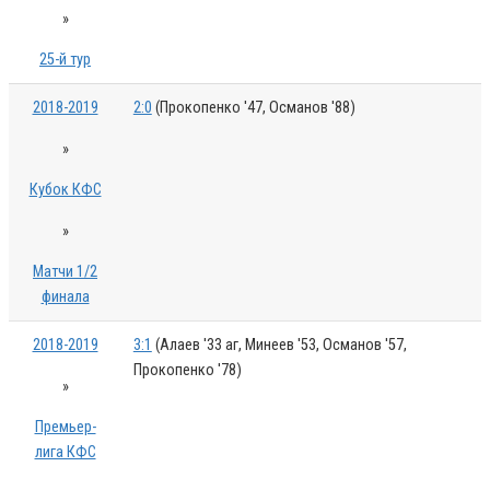
»
25-й тур
2018-2019
2:0
(Прокопенко '47, Османов '88)
»
Кубок КФС
»
Матчи 1/2
финала
2018-2019
3:1
(Алаев '33 аг, Минеев '53, Османов '57,
Прокопенко '78)
»
Премьер-
лига КФС