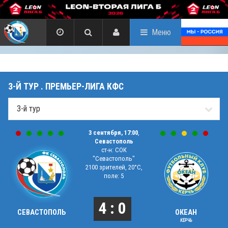
Меню
3-Й ТУР . ПРЕМЬЕР-ЛИГА КФС
3 сентября, 17:00
,
Севастополь
ст-н: СОК
"Севастополь"
2100 зрителей, 20°C,
поле: 5
4 : 0
СЕВАСТОПОЛЬ
ОКЕАН
КЕРЧЬ