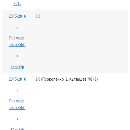
2016
2015-2016
0:0
»
Премьер-
лига КФС
»
28-й тур
2015-2016
2:0
(Прокопенко '2, Култышев '90+3)
»
Премьер-
лига КФС
»
14-й тур