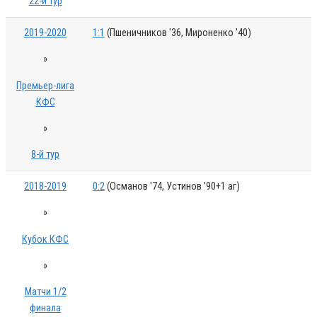
22-й тур
2019-2020
1:1
(Пшеничников '36, Мироненко '40)
»
Премьер-лига
КФС
»
8-й тур
2018-2019
0:2
(Османов '74, Устинов '90+1 аг)
»
Кубок КФС
»
Матчи 1/2
финала