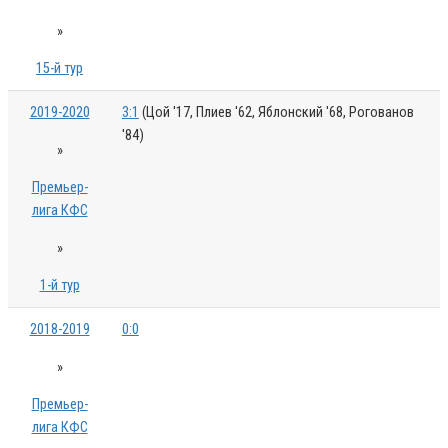
»
15-й тур
2019-2020
3:1
(Цой '17, Плиев '62, Яблонский '68, Рогованов
'84)
»
Премьер-
лига КФС
»
1-й тур
2018-2019
0:0
»
Премьер-
лига КФС