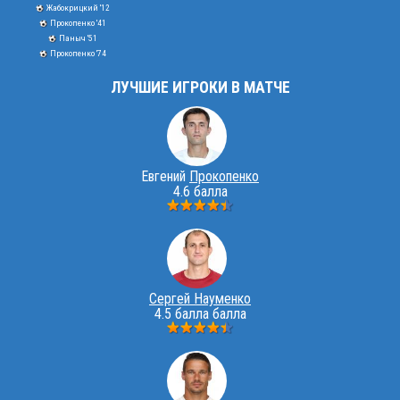
Жабокрицкий '12
Прокопенко '41
Паныч '51
Прокопенко '74
ЛУЧШИЕ ИГРОКИ В МАТЧЕ
Евгений
Прокопенко
4.6 балла
Сергей Науменко
4.5 балла балла