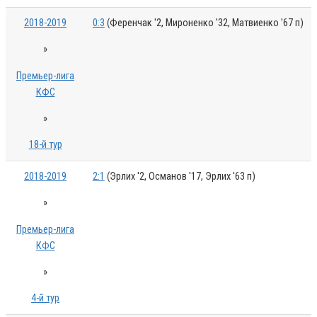
2018-2019
0:3
(Ференчак '2, Мироненко '32, Матвиенко '67 п)
»
Премьер-лига
КФС
»
18-й тур
2018-2019
2:1
(Эрлих '2, Османов '17, Эрлих '63 п)
»
Премьер-лига
КФС
»
4-й тур