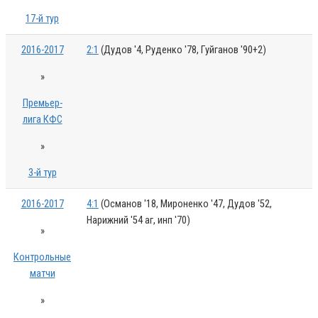
17-й тур
2016-2017
2:1
(Дудов '4, Руденко '78, Гуйганов '90+2)
»
Премьер-
лига КФС
»
3-й тур
2016-2017
4:1
(Османов '18, Мироненко '47, Дудов '52,
Нарижний '54 аг, инп '70)
»
Контрольные
матчи
»