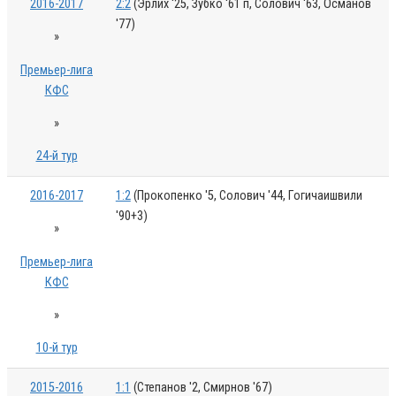
2016-2017
2:2
(Эрлих '25, Зубко '61 п, Солович '63, Османов
'77)
»
Премьер-лига
КФС
»
24-й тур
2016-2017
1:2
(Прокопенко '5, Солович '44, Гогичаишвили
'90+3)
»
Премьер-лига
КФС
»
10-й тур
2015-2016
1:1
(Степанов '2, Смирнов '67)