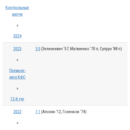
Контрольные
матчи
»
2024
2023
3:0
(Зеленкевич '57, Матвиенко '70 п, Супрун '88 п)
»
Премьер-
лига КФС
»
12-й тур
2022
1:1
(Апозян '12, Голенков '74)
»