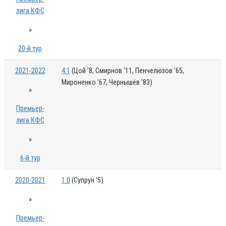
лига КФС
»
20-й тур
2021-2022
4:1
(Цой '8, Смирнов '11, Пенчелюзов '65,
Мироненко '67, Чернышёв '83)
»
Премьер-
лига КФС
»
6-й тур
2020-2021
1:0
(Супрун '5)
»
Премьер-