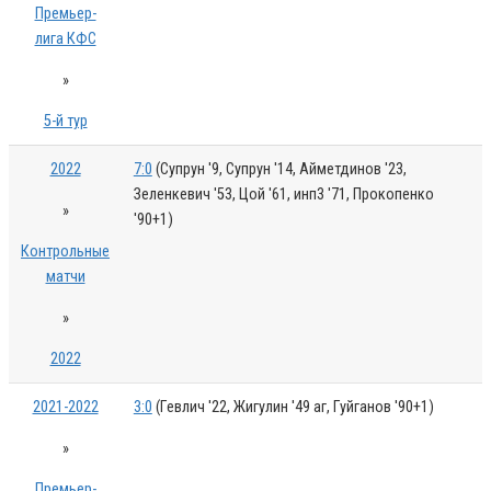
Премьер-
лига КФС
»
5-й тур
2022
7:0
(Супрун '9, Супрун '14, Айметдинов '23,
Зеленкевич '53, Цой '61, инп3 '71, Прокопенко
»
'90+1)
Контрольные
матчи
»
2022
2021-2022
3:0
(Гевлич '22, Жигулин '49 аг, Гуйганов '90+1)
»
Премьер-