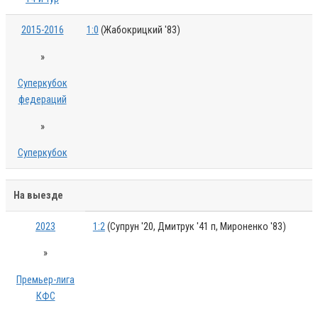
2015-2016
1:0
(Жабокрицкий '83)
»
Суперкубок
федераций
»
Суперкубок
На выезде
2023
1:2
(Супрун '20, Дмитрук '41 п, Мироненко '83)
»
Премьер-лига
КФС