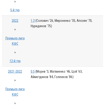
»
5-й тур
2022
1:3
(Солович '26, Мироненко '35, Апозян '70,
Нуридинов '75)
»
Премьер-лига
КФС
»
12-й тур
2021-2022
0:5
(Морев '3, Матвиенко '46, Цой '63,
Айметдинов '84, Голенков '86)
»
Премьер-лига
КФС
»