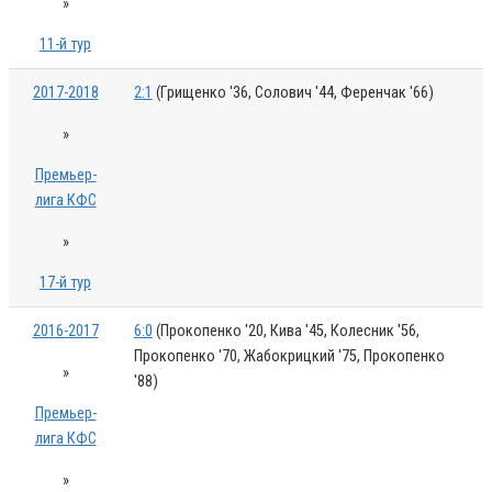
»
11-й тур
2017-2018
2:1
(Грищенко '36, Солович '44, Ференчак '66)
»
Премьер-
лига КФС
»
17-й тур
2016-2017
6:0
(Прокопенко '20, Кива '45, Колесник '56,
Прокопенко '70, Жабокрицкий '75, Прокопенко
»
'88)
Премьер-
лига КФС
»