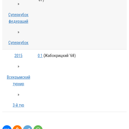
»
Суперкубок
федераций
»
Суперкубок
2015
0:1
(Жабокрицкий '68)
»
Всекрымский
турнир
»
3-й тур