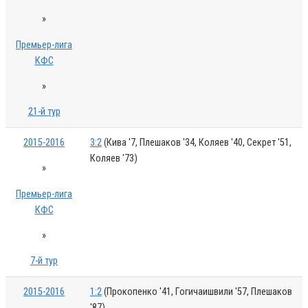
»
Премьер-лига
КФС
»
21-й тур
2015-2016
3:2
(Кива '7, Плешаков '34, Коляев '40, Секрет '51,
Коляев '73)
»
Премьер-лига
КФС
»
7-й тур
2015-2016
1:2
(Прокопенко '41, Гогичаишвили '57, Плешаков
'87)