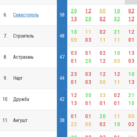
2:0
1:2
0:0
1:0
0:2
6.
Севастополь
58
1:3
2:0
0:2
3:2
1:2
1:0
1:1
0:2
2:1
1:2
7.
Строитель
48
0:0
0:3
1:1
1:1
0:1
0:3
0:1
0:2
1:0
1:3
8.
Астрахань
47
0:1
2:0
1:2
0:0
0:3
2:3
0:3
1:2
1:2
1:0
9.
Нарт
44
0:1
0:3
0:0
1:1
1:3
1:2
3:0
3:3
0:2
2:1
10.
Дружба
42
1:3
0:1
0:1
0:1
1:0
0:1
0:1
2:0
1:1
0:0
11.
Ангушт
38
2:2
0:0
0:2
1:0
0:2