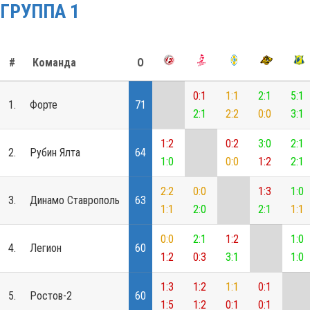
ГРУППА 1
#
Команда
О
0:1
1:1
2:1
5:1
1.
Форте
71
2:1
2:2
0:0
3:1
1:2
0:2
3:0
2:1
2.
Рубин Ялта
64
1:0
0:0
1:2
2:1
2:2
0:0
1:3
1:0
3.
Динамо Ставрополь
63
1:1
2:0
2:1
1:1
0:0
2:1
1:2
1:0
4.
Легион
60
1:2
0:3
3:1
1:0
1:3
1:2
1:1
0:1
5.
Ростов-2
60
1:5
1:2
0:1
0:1