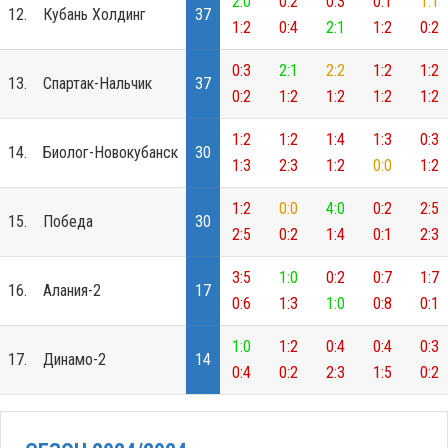
2:0
0:2
0:3
0:1
1:1
12.
Кубань Холдинг
37
1:2
0:4
2:1
1:2
0:2
0:3
2:1
2:2
1:2
1:2
13.
Спартак-Нальчик
37
0:2
1:2
1:2
1:2
1:2
1:2
1:2
1:4
1:3
0:3
14.
Биолог-Новокубанск
30
1:3
2:3
1:2
0:0
1:2
1:2
0:0
4:0
0:2
2:5
15.
Победа
30
2:5
0:2
1:4
0:1
2:3
3:5
1:0
0:2
0:7
1:7
16.
Алания-2
17
0:6
1:3
1:0
0:8
0:1
1:0
1:2
0:4
0:4
0:3
17.
Динамо-2
14
0:4
0:2
2:3
1:5
0:2