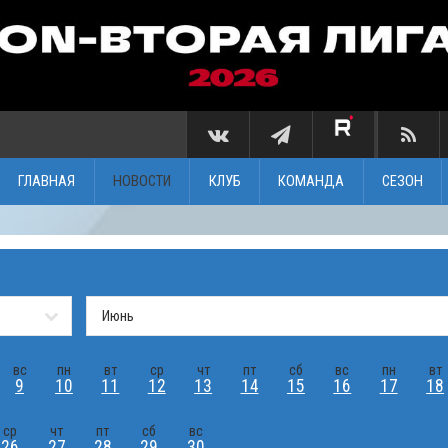
ГЛАВНАЯ
НОВОСТИ
КЛУБ
КОМАНДА
СЕЗОН
вс
пн
вт
ср
чт
пт
сб
вс
пн
вт
9
10
11
12
13
14
15
16
17
18
ср
чт
пт
сб
вс
26
27
28
29
30