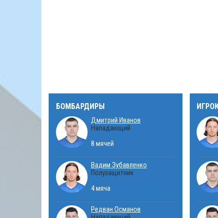
БОМБАРДИРЫ
ИГРО
Дмитрий Иванов
Нападающий
8 мячей
Вадим Зубавленко
Полузащитник
4 мяча
Редван Османов
Нападающий