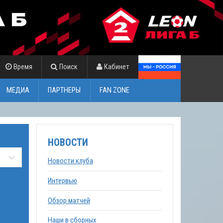
Время
Поиск
Кабинет
МЕДИА
ПАРТНЕРЫ
FAN ZONE
НОВОСТИ
Новости клуба
Интервью
Обзор матчей
Наши в сборных