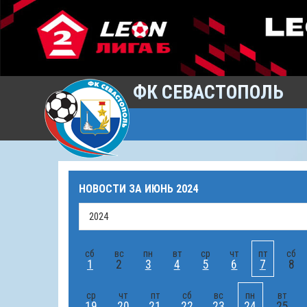
ФК СЕВАСТОПОЛЬ
НОВОСТИ ЗА
ИЮНЬ 2024
сб
вс
пн
вт
ср
чт
пт
сб
1
2
3
4
5
6
7
8
ср
чт
пт
сб
вс
пн
вт
19
20
21
22
23
24
25