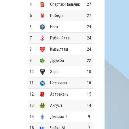
4.
Спартак-Нальчик
27
5.
Победа
27
6.
Нарт
24
7.
Рубин Ялта
24
8.
Кызылташ
24
9.
Дружба
22
10.
Заря
18
11.
Нефтяник
18
12.
Астрахань
15
13.
Ангушт
14
14.
Динамо-2
9
15.
Чайка-М
7