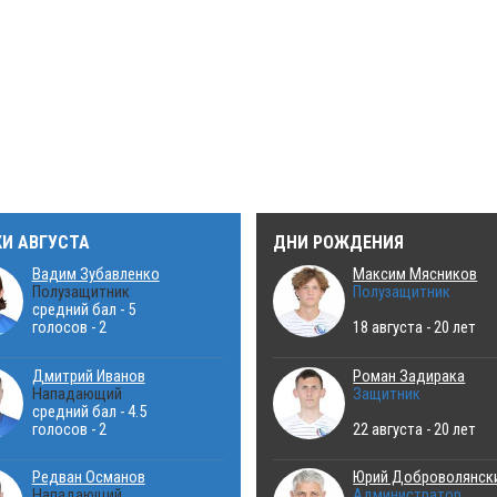
КИ АВГУСТА
ДНИ РОЖДЕНИЯ
Вадим Зубавленко
Максим Мясников
Полузащитник
Полузащитник
средний бал - 5
голосов - 2
18 августа - 20 лет
Дмитрий Иванов
Роман Задирака
Нападающий
Защитник
средний бал - 4.5
голосов - 2
22 августа - 20 лет
Редван Османов
Юрий Доброволянск
Нападающий
Администратор