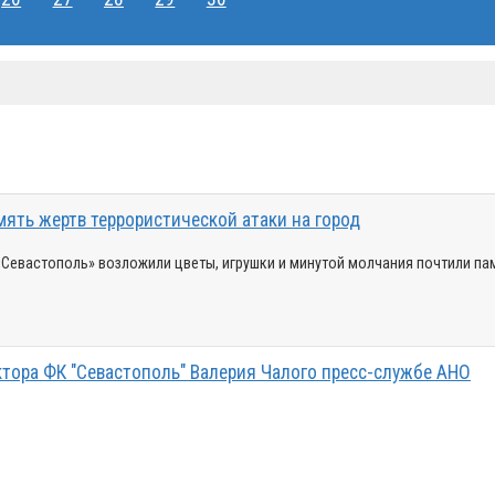
ять жертв террористической атаки на город
«Севастополь» возложили цветы, игрушки и минутой молчания почтили па
ктора ФК "Севастополь" Валерия Чалого пресс-службе АНО