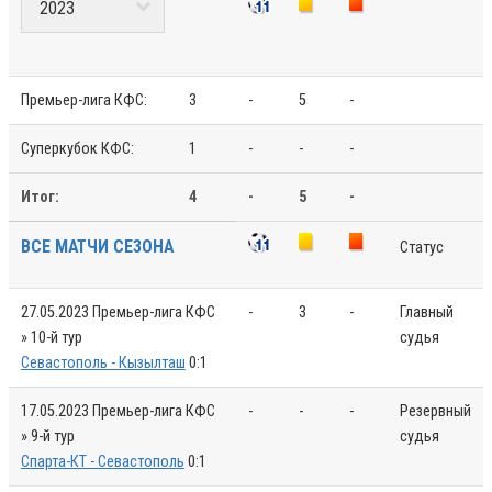
Премьер-лига КФС:
3
-
5
-
Суперкубок КФС:
1
-
-
-
Итог:
4
-
5
-
ВСЕ МАТЧИ СЕЗОНА
Статус
27.05.2023
Премьер-лига КФС
-
3
-
Главный
» 10-й тур
судья
Севастополь - Кызылташ
0:1
17.05.2023
Премьер-лига КФС
-
-
-
Резервный
» 9-й тур
судья
Спарта-КТ - Севастополь
0:1