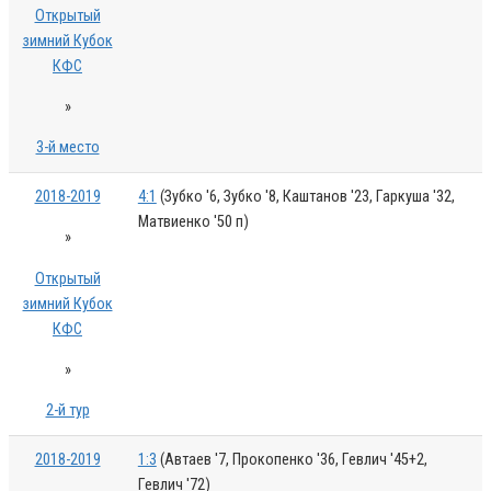
Открытый
зимний Кубок
КФС
»
3-й место
2018-2019
4:1
(Зубко '6, Зубко '8, Каштанов '23, Гаркуша '32,
Матвиенко '50 п)
»
Открытый
зимний Кубок
КФС
»
2-й тур
2018-2019
1:3
(Автаев '7, Прокопенко '36, Гевлич '45+2,
Гевлич '72)