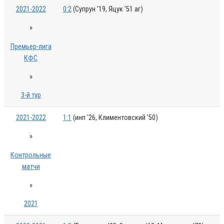
2021-2022
0:2
(Супрун '19, Яцук '51 аг)
»
Премьер-лига
КФС
»
3-й тур
2021-2022
1:1
(инп '26, Климентовский '50)
»
Контрольные
матчи
»
2021