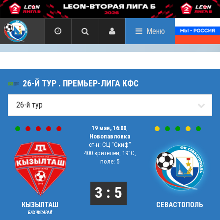
Меню
26-Й ТУР . ПРЕМЬЕР-ЛИГА КФС
19 мая, 16:00
,
Новопавловка
ст-н: СЦ "Скиф"
400 зрителей, 19°C,
поле: 5
3 : 5
КЫЗЫЛТАШ
СЕВАСТОПОЛЬ
БАХЧИСАРАЙ