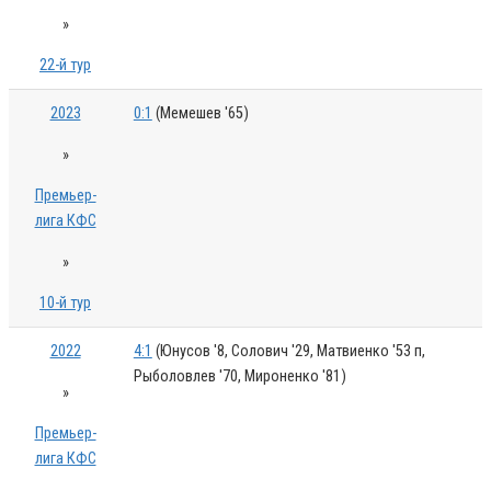
»
22-й тур
2023
0:1
(Мемешев '65)
»
Премьер-
лига КФС
»
10-й тур
2022
4:1
(Юнусов '8, Солович '29, Матвиенко '53 п,
Рыболовлев '70, Мироненко '81)
»
Премьер-
лига КФС