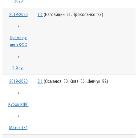
2020
2019-2020
1:1
(Наговицин '21, Прокопенко '29)
»
Премьер-
лига КФС
»
9-й тур
2019-2020
2:1
(Османов '30, Кива '56, Шевчук '82)
»
Кубок КФС
»
Матчи 1/4