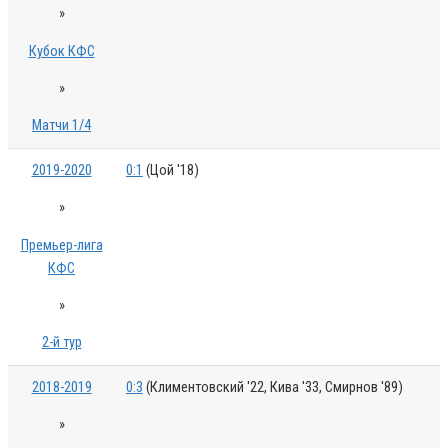
»
Кубок КФС
»
Матчи 1/4
2019-2020
0:1
(Цой '18)
»
Премьер-лига
КФС
»
2-й тур
2018-2019
0:3
(Климентовский '22, Кива '33, Смирнов '89)
»