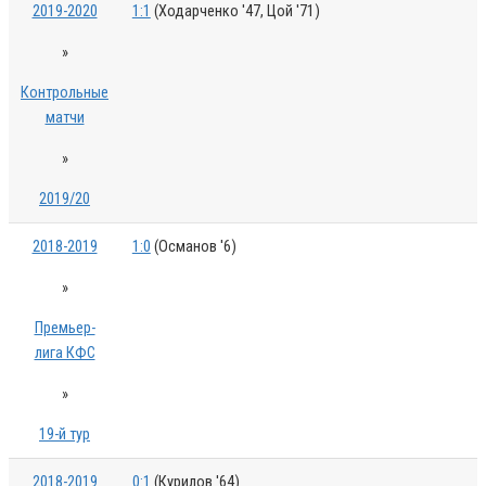
2019-2020
1:1
(Ходарченко '47, Цой '71)
»
Контрольные
матчи
»
2019/20
2018-2019
1:0
(Османов '6)
»
Премьер-
лига КФС
»
19-й тур
2018-2019
0:1
(Курилов '64)