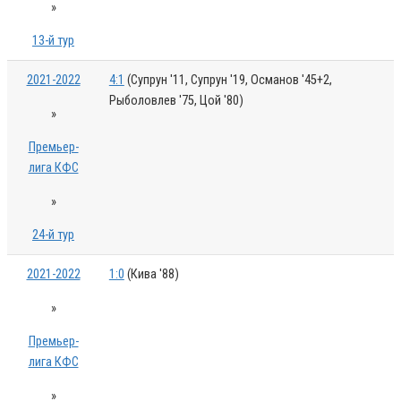
»
13-й тур
2021-2022
4:1
(Супрун '11, Супрун '19, Османов '45+2,
Рыболовлев '75, Цой '80)
»
Премьер-
лига КФС
»
24-й тур
2021-2022
1:0
(Кива '88)
»
Премьер-
лига КФС
»