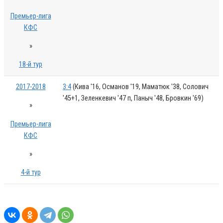
Премьер-лига
КФС
»
18-й тур
2017-2018
3:4
(Кива '16, Османов '19, Маматюк '38, Солович
'45+1, Зеленкевич '47 п, Паныч '48, Бровкин '69)
»
Премьер-лига
КФС
»
4-й тур