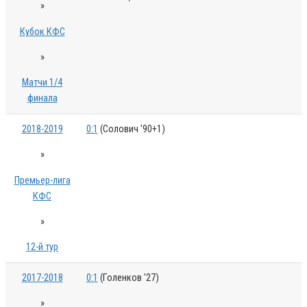
»
Кубок КФС
»
Матчи 1/4
финала
2018-2019
0:1
(Солович '90+1)
»
Премьер-лига
КФС
»
12-й тур
2017-2018
0:1
(Голенков '27)
»