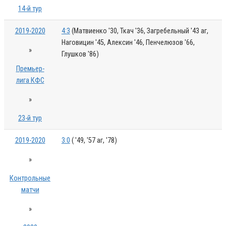
14-й тур
2019-2020
4:3
(Матвиенко '30, Ткач '36, Загребельный '43 аг,
Наговицин '45, Алексин '46, Пенчелюзов '66,
»
Глушков '86)
Премьер-
лига КФС
»
23-й тур
2019-2020
3:0
( '49, '57 аг, '78)
»
Контрольные
матчи
»