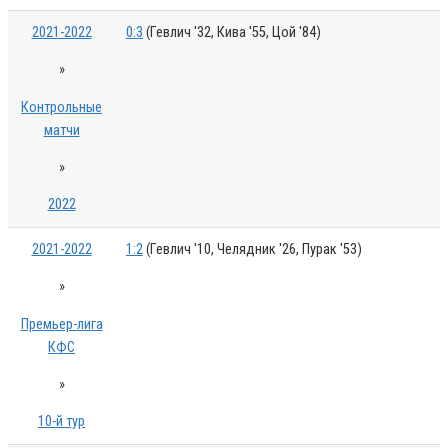
2021-2022
0:3
(Гевлич '32, Кива '55, Цой '84)
»
Контрольные
матчи
»
2022
2021-2022
1:2
(Гевлич '10, Челядник '26, Пурак '53)
»
Премьер-лига
КФС
»
10-й тур