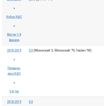
»
Кубок КФС
»
Матчи 1/4
финала
2018-2019
3:0
(Яблонский '3, Яблонский '79, Гевлич '90)
»
Премьер-
лига КФС
»
5-й тур
2018-2019
0:0