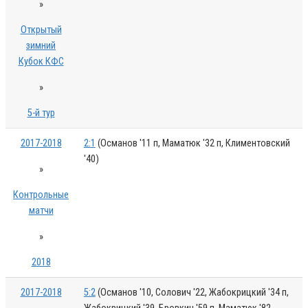
»
Открытый
зимний
Кубок КФС
»
5-й тур
2017-2018
2:1
(Османов '11 п, Маматюк '32 п, Климентовский
'40)
»
Контрольные
матчи
»
2018
2017-2018
5:2
(Османов '10, Солович '22, Жабокрицкий '34 п,