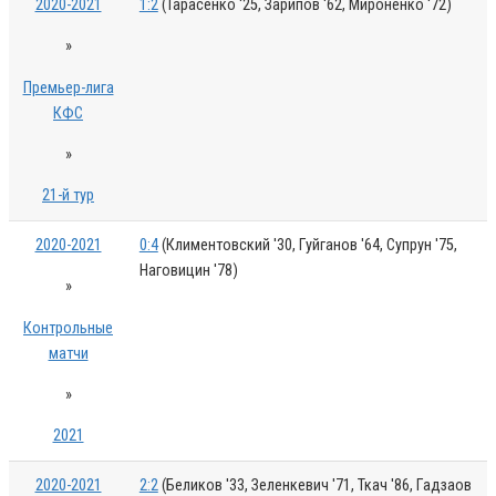
2020-2021
1:2
(Тарасенко '25, Зарипов '62, Мироненко '72)
»
Премьер-лига
КФС
»
21-й тур
2020-2021
0:4
(Климентовский '30, Гуйганов '64, Супрун '75,
Наговицин '78)
»
Контрольные
матчи
»
2021
2020-2021
2:2
(Беликов '33, Зеленкевич '71, Ткач '86, Гадзаов