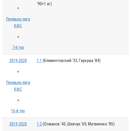
'90+1 аг)
»
Премьер-лига
КФС
»
7-й тур
2019-2020
1:1
(Климентовский '33, Гаркуша '84)
»
Премьер-лига
КФС
»
16-й тур
2019-2020
1:2
(Османов '43, Шевчук '69, Матвиенко '85)