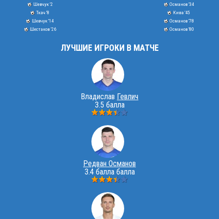
Шевчук '2
Османов '34
Ткач '8
Кива '45
Шевчук '14
Османов '78
Шестаков '26
Османов '80
ЛУЧШИЕ ИГРОКИ В МАТЧЕ
Владислав
Гевлич
3.5 балла
Редван Османов
3.4 балла балла