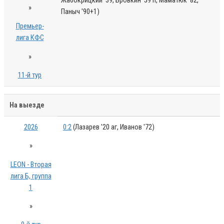
Жабокрицкий '39, Бровкин '59 п, Маматюк '82,
»
Паныч '90+1)
Премьер-
лига КФС
»
11-й тур
На выезде
2026
0:2
(Лазарев '20 аг, Иванов '72)
»
LEON - Вторая
лига Б, группа
1
»