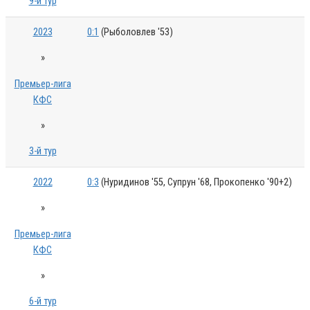
9-й тур
2023
0:1
(Рыболовлев '53)
»
Премьер-лига
КФС
»
3-й тур
2022
0:3
(Нуридинов '55, Супрун '68, Прокопенко '90+2)
»
Премьер-лига
КФС
»
6-й тур