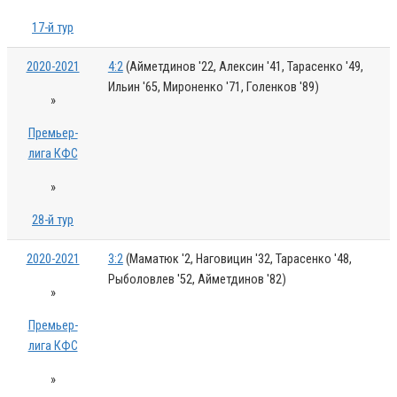
17-й тур
2020-2021
4:2
(Айметдинов '22, Алексин '41, Тарасенко '49,
Ильин '65, Мироненко '71, Голенков '89)
»
Премьер-
лига КФС
»
28-й тур
2020-2021
3:2
(Маматюк '2, Наговицин '32, Тарасенко '48,
Рыболовлев '52, Айметдинов '82)
»
Премьер-
лига КФС
»