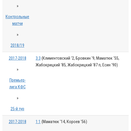
»
Контрольные
матчи
»
2018/19
2017-2018
3:3
(Климентовский '2, Бровкин '9, Маматюк '55,
Жабокрицкий '85, Жабокрицкий '87 п, Есин '90)
»
Премьер-
лига КФС
»
25-й тур
2017-2018
1:1
(Маматюк '14, Короев '56)