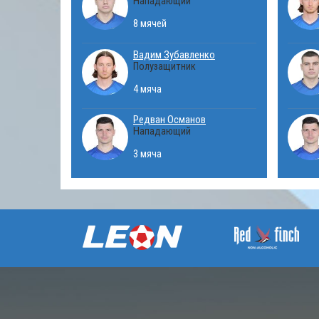
Нападающий
8 мячей
Вадим Зубавленко
Полузащитник
4 мяча
Редван Османов
Нападающий
3 мяча