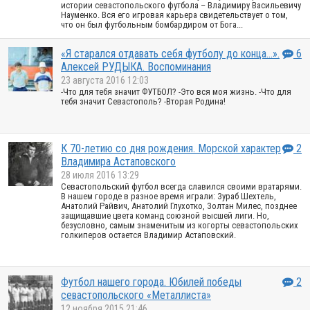
истории севастопольского футбола – Владимиру Васильевичу
Науменко. Вся его игровая карьера свидетельствует о том,
что он был футбольным бомбардиром от Бога...
«Я старался отдавать себя футболу до конца…».
6
Алексей РУДЫКА. Воспоминания
23 августа 2016 12:03
-Что для тебя значит ФУТБОЛ? -Это вся моя жизнь. -Что для
тебя значит Севастополь? -Вторая Родина!
К 70-летию со дня рождения. Морской характер
2
Владимира Астаповского
28 июля 2016 13:29
Севастопольский футбол всегда славился своими вратарями.
В нашем городе в разное время играли: Зураб Шехтель,
Анатолий Райвич, Анатолий Глухотко, Золтан Милес, позднее
защищавшие цвета команд союзной высшей лиги. Но,
безусловно, самым знаменитым из когорты севастопольских
голкиперов остается Владимир Астаповский.
Футбол нашего города. Юбилей победы
2
севастопольского «Металлиста»
12 ноября 2015 21:46