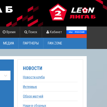
Время
Поиск
Кабинет
МЕДИА
ПАРТНЕРЫ
FAN ZONE
НОВОСТИ
Новости клуба
Интервью
Обзор матчей
Наши в сборных