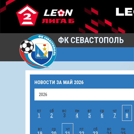
ФК СЕВАСТОПОЛЬ
НОВОСТИ ЗА
МАЙ 2026
пт
сб
вс
пн
вт
ср
чт
пт
1
2
3
4
5
6
7
8
вт
ср
чт
пт
сб
вс
пн
19
20
21
22
23
24
25