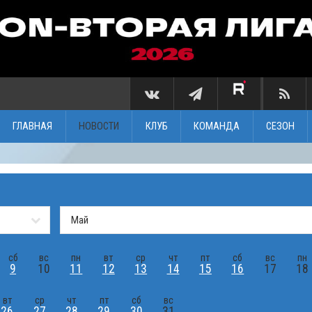
ГЛАВНАЯ
НОВОСТИ
КЛУБ
КОМАНДА
СЕЗОН
сб
вс
пн
вт
ср
чт
пт
сб
вс
пн
9
10
11
12
13
14
15
16
17
18
вт
ср
чт
пт
сб
вс
26
27
28
29
30
31