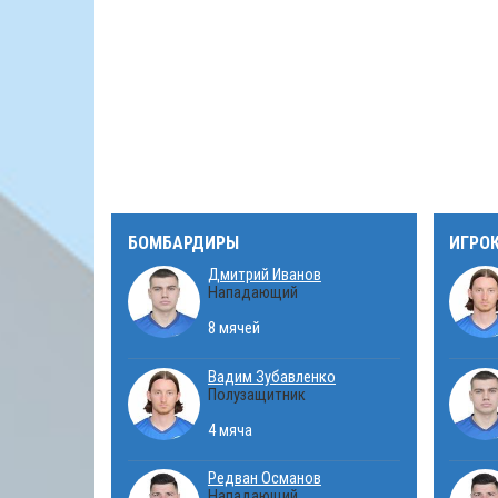
БОМБАРДИРЫ
ИГРО
Дмитрий Иванов
Нападающий
8 мячей
Вадим Зубавленко
Полузащитник
4 мяча
Редван Османов
Нападающий