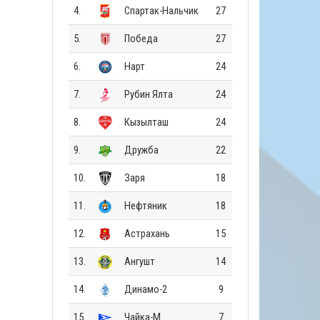
4.
Спартак-Нальчик
27
5.
Победа
27
6.
Нарт
24
7.
Рубин Ялта
24
8.
Кызылташ
24
9.
Дружба
22
10.
Заря
18
11.
Нефтяник
18
12.
Астрахань
15
13.
Ангушт
14
14.
Динамо-2
9
15.
Чайка-М
7