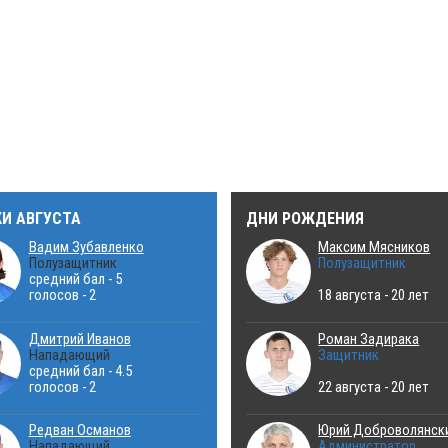
КИ АВГУСТА
ДНИ РОЖДЕНИЯ
Вадим Зубавленко
Максим Мясников
Полузащитник
Полузащитник
средний бал - 5
голосов - 2
18 августа - 20 лет
Дмитрий Иванов
Роман Задирака
Нападающий
Защитник
средний бал - 4.5
голосов - 2
22 августа - 20 лет
Редван Османов
Юрий Доброволянск
Нападающий
Администратор