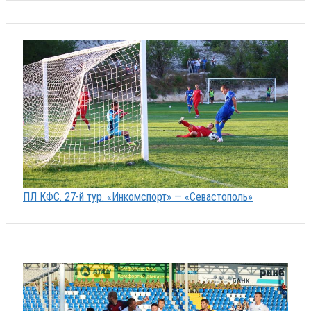
ПЛ КФС. 27-й тур. «Инкомспорт» — «Севастополь»