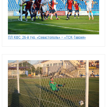
ПЛ КФС. 26-й тур. «Севастополь» – «ТСК-Таврия»