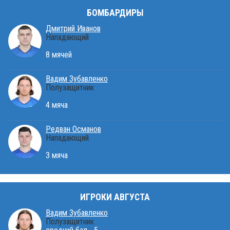
БОМБАРДИРЫ
Дмитрий Иванов
Нападающий
8 мячей
Вадим Зубавленко
Полузащитник
4 мяча
Редван Османов
Нападающий
3 мяча
ИГРОКИ АВГУСТА
Вадим Зубавленко
Полузащитник