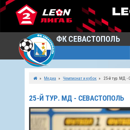
ФК СЕВАСТОПОЛЬ
»
Медиа
»
Чемпионат и кубок
»
25-й тур. МД -
25-Й ТУР. МД - СЕВАСТОПОЛЬ