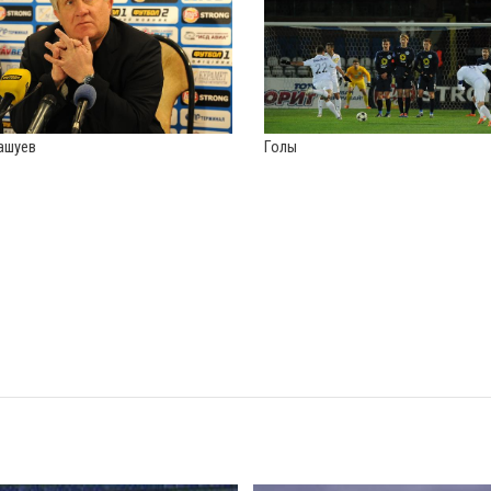
ашуев
Голы