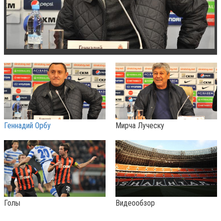
Геннадий Орбу
Мирча Луческу
Голы
Видеообзор