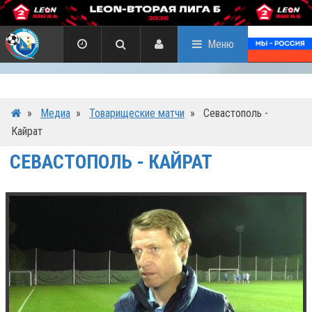
Меню
»
Медиа
»
Товарищеские матчи
»
Севастополь -
Кайрат
СЕВАСТОПОЛЬ - КАЙРАТ