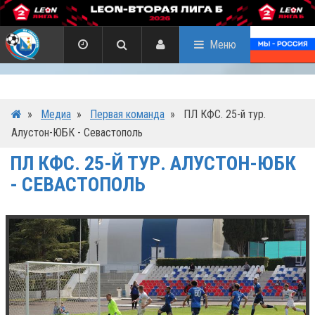
Меню
»
Медиа
»
Первая команда
»
ПЛ КФС. 25-й тур.
Алустон-ЮБК - Севастополь
ПЛ КФС. 25-Й ТУР. АЛУСТОН-ЮБК
- СЕВАСТОПОЛЬ