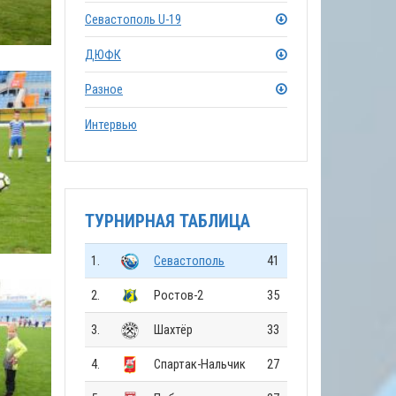
Севастополь U-19
ДЮФК
Разное
Интервью
ТУРНИРНАЯ ТАБЛИЦА
1.
Севастополь
41
2.
Ростов-2
35
3.
Шахтёр
33
4.
Спартак-Нальчик
27