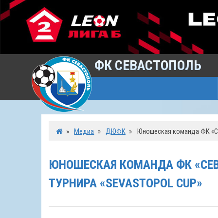
ФК СЕВАСТОПОЛЬ
»
Медиа
»
ДЮФК
»
Юношеская команда ФК «Се
ЮНОШЕСКАЯ КОМАНДА ФК «СЕ
ТУРНИРА «SEVASTOPOL CUP»