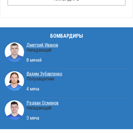
БОМБАРДИРЫ
Дмитрий Иванов
Нападающий
8 мячей
Вадим Зубавленко
Полузащитник
4 мяча
Редван Османов
Нападающий
3 мяча