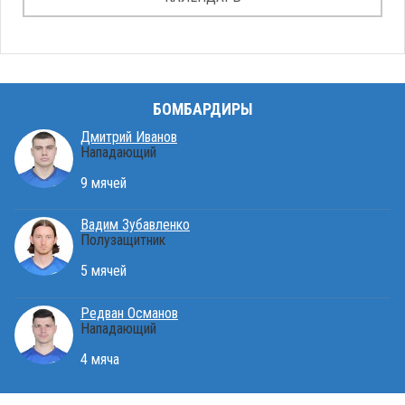
БОМБАРДИРЫ
Дмитрий Иванов
Нападающий
9 мячей
Вадим Зубавленко
Полузащитник
5 мячей
Редван Османов
Нападающий
4 мяча