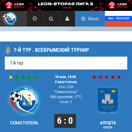
Меню
7-Й ТУР . ВСЕКРЫМСКИЙ ТУРНИР
30 мая, 18:00
,
Севастополь
ст-н: СОК
"Севастополь"
1000 зрителей, 17°C,
поле: 5
6 : 0
СЕВАСТОПОЛЬ
АЛУШТА
АЛУШТА