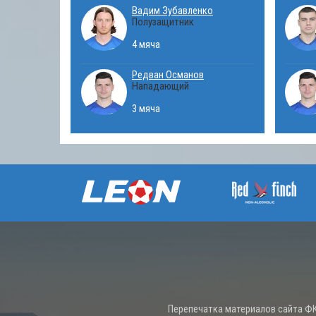
Вадим Зубавленко
Полузащитник
4 мяча
Редван Османов
Нападающий
3 мяча
Перепечатка материалов сайта ФК