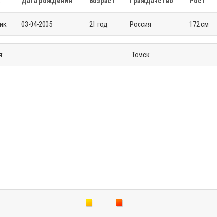
а
Дата рождения
Возраст
Гражданство
Рост
ик
03-04-2005
21 год
Россия
172 см
я:
Томск