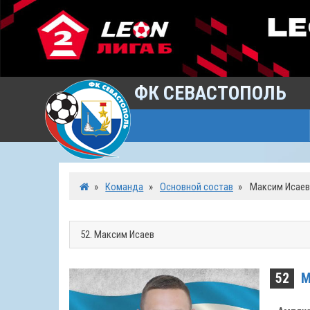
ФК СЕВАСТОПОЛЬ
»
Команда
»
Основной состав
»
Максим Исаев
52
М