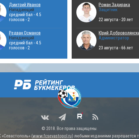
Дмитрий Иванов
Роман Задирака
Нападающий
Защитник
средний бал - 4.5
голосов - 2
22 августа - 20 лет
Редван Османов
Юрий Доброволянск
Нападающий
Администратор
средний бал - 4.5
голосов - 2
23 августа - 66 лет
© 2018. Все права защищены.
 «Севастополь» (
www.fcsevastopol.ru
) любыми изданиями разрешается то