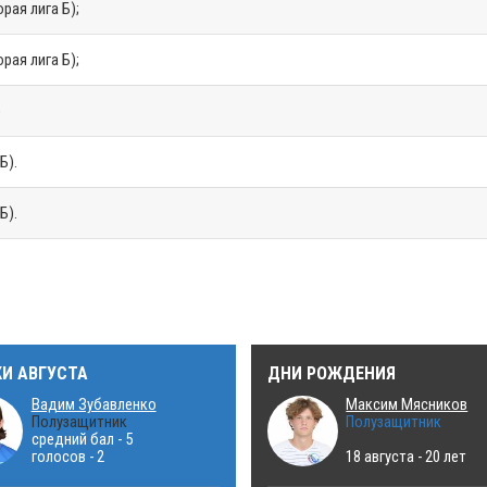
рая лига Б);
рая лига Б);
)
Б).
Б).
КИ АВГУСТА
ДНИ РОЖДЕНИЯ
Вадим Зубавленко
Максим Мясников
Полузащитник
Полузащитник
средний бал - 5
голосов - 2
18 августа - 20 лет