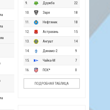
9.
Дружба
22
10.
Заря
18
ла
11.
Нефтяник
18
ла
12.
Астрахань
15
лла
13.
Ангушт
14
14.
Динамо-2
9
15.
Чайка-М
7
а
16.
ПСК*
0
а
ПОДРОБНАЯ ТАБЛИЦА
ла