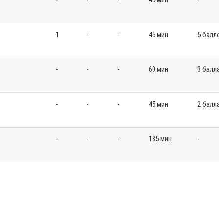
-
-
-
45 мин
-
1
-
-
45 мин
5 балл
-
-
-
60 мин
3 балл
-
-
-
45 мин
2 балл
-
-
-
135 мин
-