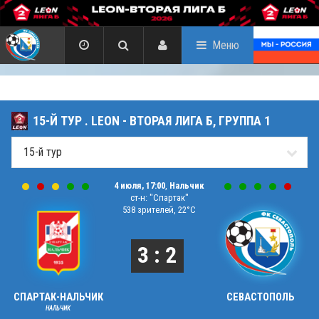
Меню
15-Й ТУР . LEON - ВТОРАЯ ЛИГА Б, ГРУППА 1
4 июля, 17:00
,
Нальчик
ст-н: "Спартак"
538 зрителей, 22°C
3 : 2
СПАРТАК-НАЛЬЧИК
СЕВАСТОПОЛЬ
НАЛЬЧИК