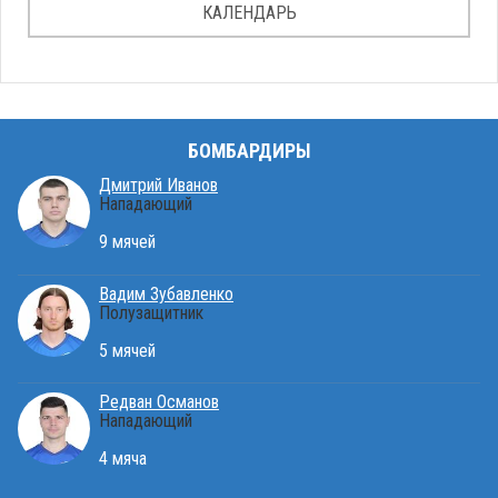
КАЛЕНДАРЬ
БОМБАРДИРЫ
Дмитрий Иванов
Нападающий
9 мячей
Вадим Зубавленко
Полузащитник
5 мячей
Редван Османов
Нападающий
4 мяча