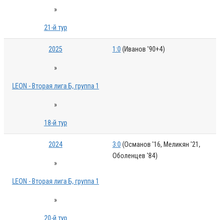
»
21-й тур
2025
1:0
(Иванов '90+4)
»
LEON - Вторая лига Б, группа 1
»
18-й тур
2024
3:0
(Османов '16, Меликян '21,
Оболенцев '84)
»
LEON - Вторая лига Б, группа 1
»
20-й тур