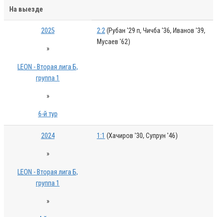
На выезде
2025
2:2
(Рубан '29 п, Чичба '36, Иванов '39,
Мусаев '62)
»
LEON - Вторая лига Б,
группа 1
»
6-й тур
2024
1:1
(Хачиров '30, Супрун '46)
»
LEON - Вторая лига Б,
группа 1
»