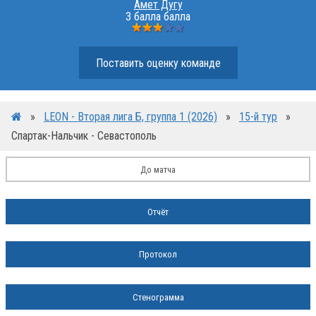
Амет Дугу
3 балла балла
Поставить оценку команде
»
LEON - Вторая лига Б, группа 1 (2026)
»
15-й тур
»
Спартак-Нальчик - Севастополь
До матча
Отчёт
Протокол
Стенограмма