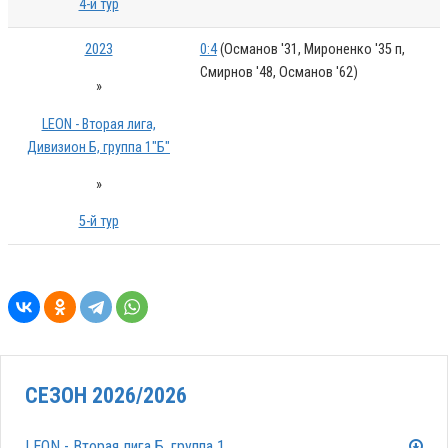
4-й тур
2023
0:4
(Османов '31, Мироненко '35 п,
Смирнов '48, Османов '62)
»
LEON - Вторая лига,
Дивизион Б, группа 1"Б"
»
5-й тур
СЕЗОН 2026/2026
LEON - Вторая лига Б, группа 1