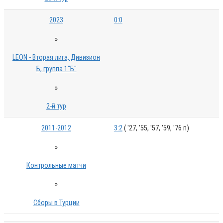
2023
0:0
»
LEON - Вторая лига, Дивизион
Б, группа 1"Б"
»
2-й тур
2011-2012
3:2
( '27, '55, '57, '59, '76 п)
»
Контрольные матчи
»
Сборы в Турции