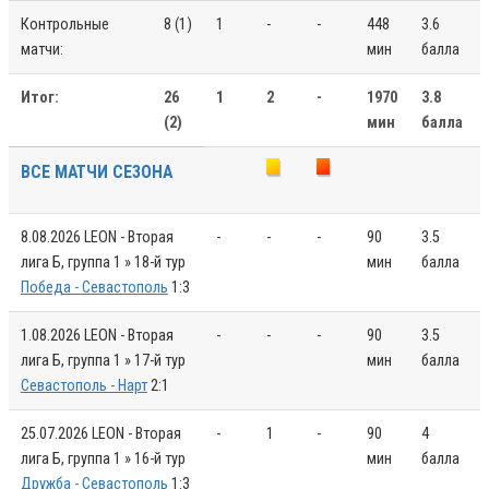
Контрольные
8 (1)
1
-
-
448
3.6
матчи:
мин
балла
Итог:
26
1
2
-
1970
3.8
(2)
мин
балла
ВСЕ МАТЧИ СЕЗОНА
8.08.2026
LEON - Вторая
-
-
-
90
3.5
лига Б, группа 1 » 18-й тур
мин
балла
Победа - Севастополь
1:3
1.08.2026
LEON - Вторая
-
-
-
90
3.5
лига Б, группа 1 » 17-й тур
мин
балла
Севастополь - Нарт
2:1
25.07.2026
LEON - Вторая
-
1
-
90
4
лига Б, группа 1 » 16-й тур
мин
балла
Дружба - Севастополь
1:3