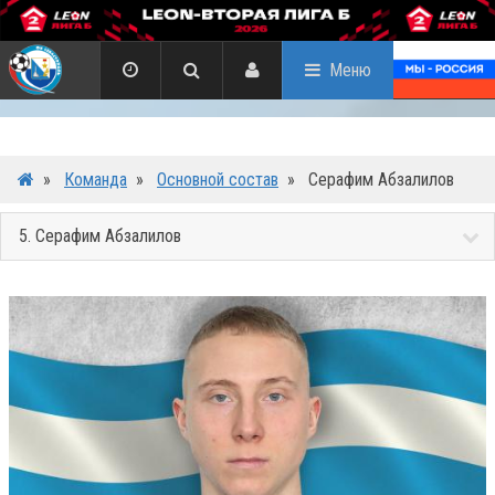
Меню
»
Команда
»
Основной состав
»
Серафим Абзалилов