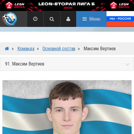
Меню
»
Команда
»
Основной состав
»
Максим Вертиев