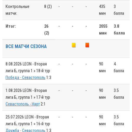
Контрольные
8 (2)
-
-
-
435
3
матчи:
мин
балла
Итог:
26
-
-
-
2055
3.8
(2)
мин
балла
ВСЕ МАТЧИ СЕЗОНА
8.08.2026
LEON - Вторая
-
-
-
90
4
лига Б, группа 1 » 18-й тур
мин
балла
Победа - Севастополь
1:3
1.08.2026
LEON - Вторая
-
-
-
90
3.5
лига Б, группа 1 » 17-й тур
мин
балла
Севастополь - Нарт
2:1
25.07.2026
LEON - Вторая
-
-
-
90
3.5
лига Б, группа 1 » 16-й тур
мин
балла
Дружба - Севастополь
1:3