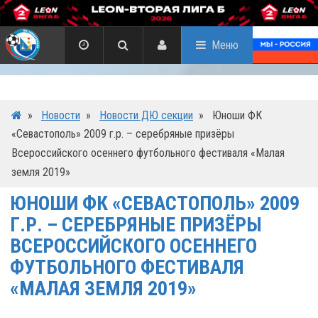
Меню
»
Новости
»
Новости ДЮ секции
»
Юноши ФК
«Севастополь» 2009 г.р. – серебряные призёры
Всероссийского осеннего футбольного фестиваля «Малая
земля 2019»
ЮНОШИ ФК «СЕВАСТОПОЛЬ» 2009
Г.Р. – СЕРЕБРЯНЫЕ ПРИЗЁРЫ
ВСЕРОССИЙСКОГО ОСЕННЕГО
ФУТБОЛЬНОГО ФЕСТИВАЛЯ
«МАЛАЯ ЗЕМЛЯ 2019»