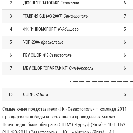
2
ДЮСШ "ЕВПАТОРИЯ"
Евпатория
6
3
"
ТАВРИЯ-СШ №3 2007"
Симферополь
7
4
ФК "ИНКОМСПОРТ"
Куйбышево
5
5
УОР-2006
Краснолесье
6
6
ГБУ СШОР №3
Севастополь
6
7
МБУ СШОР "СПАРТАК КТ"
Симферополь
6
-----------------------------------------------------
15
СШ №6-2
Ялта
5
Самые юные представители ФК «Севастополь» – команда 2011
г.р. одержала победы во всех шести проведённых матчах.
Поочерёдно были обыграны СШ № 6-Гурзуф (Ялта) – 10:1, ГБУ
СШ №3-2011 (Севастополь) – 10:1, «Мисхор» (Ялта) – 4:1,