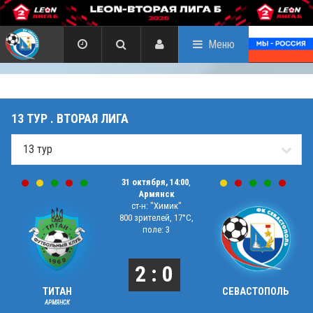
Меню
13 ТУР . ВТОРАЯ ЛИГА
31 октября, 14:00
,
Армянск
ст-н: "Химик"
800 зрителей, 17°C,
поле: 3
2 : 0
ТИТАН
СЕВАСТОПОЛЬ
АРМЯНСК