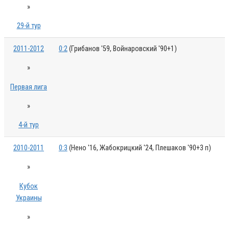
»
29-й тур
2011-2012
0:2
(Грибанов '59, Войнаровский '90+1)
»
Первая лига
»
4-й тур
2010-2011
0:3
(Нено '16, Жабокрицкий '24, Плешаков '90+3 п)
»
Кубок
Украины
»