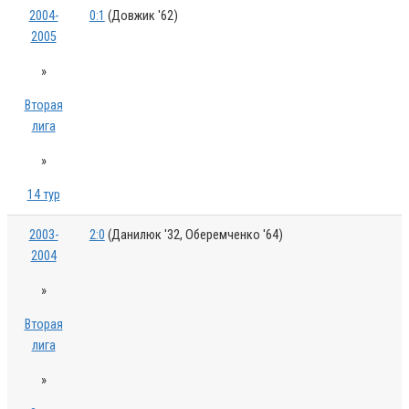
2004-
0:1
(Довжик '62)
2005
»
Вторая
лига
»
14 тур
2003-
2:0
(Данилюк '32, Оберемченко '64)
2004
»
Вторая
лига
»