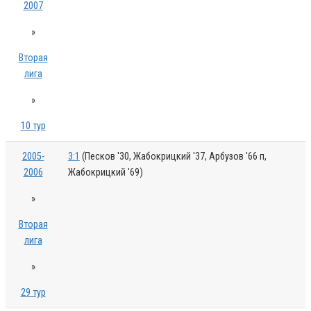
2007
»
Вторая
лига
»
10 тур
2005-
3:1
(Песков '30, Жабокрицкий '37, Арбузов '66 п,
2006
Жабокрицкий '69)
»
Вторая
лига
»
29 тур