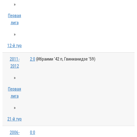
»
Первая
лига
»
12-й тур
2011-
2:0
(Ибраими '42 п, Гвинианидзе '59)
2012
»
Первая
лига
»
21-й тур
2006-
0:0