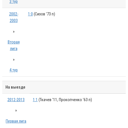
3 тур
2002-
1:0
(Сизов '73 п)
2003
»
Вторая
лига
»
4 тур
На выезде
2012-2013
1:1
(Ткачев '11, Прокопченко '63 п)
»
Первая лига