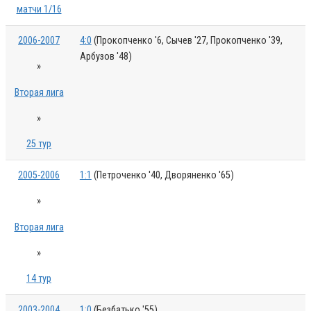
матчи 1/16
2006-2007
4:0
(Прокопченко '6, Сычев '27, Прокопченко '39,
Арбузов '48)
»
Вторая лига
»
25 тур
2005-2006
1:1
(Петроченко '40, Дворяненко '65)
»
Вторая лига
»
14 тур
2003-2004
1:0
(Безбатько '55)