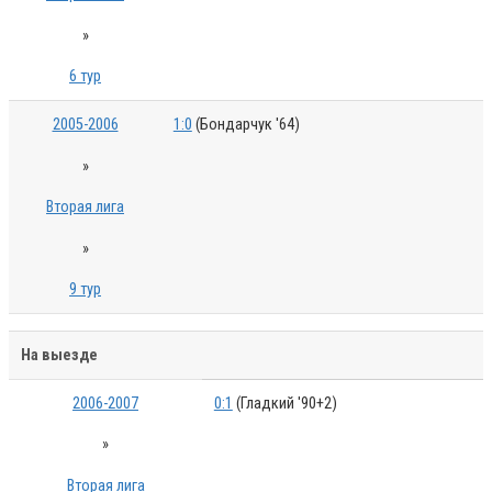
»
6 тур
2005-2006
1:0
(Бондарчук '64)
»
Вторая лига
»
9 тур
На выезде
2006-2007
0:1
(Гладкий '90+2)
»
Вторая лига