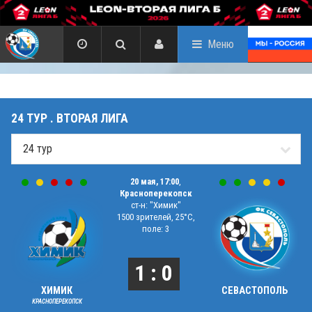
Меню
24 ТУР . ВТОРАЯ ЛИГА
20 мая, 17:00
,
Красноперекопск
ст-н: "Химик"
1500 зрителей, 25°C,
поле: 3
1 : 0
ХИМИК
СЕВАСТОПОЛЬ
КРАСНОПЕРЕКОПСК