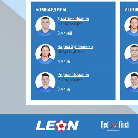
БОМБАРДИРЫ
ИГРО
Дмитрий Иванов
Нападающий
8 мячей
Вадим Зубавленко
Полузащитник
4 мяча
Редван Османов
Нападающий
3 мяча