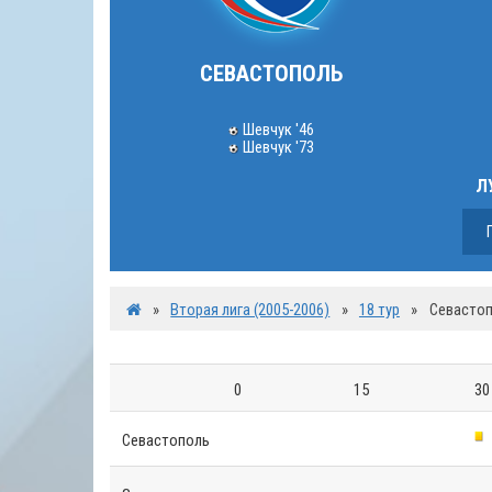
СЕВАСТОПОЛЬ
Шевчук '46
Шевчук '73
Л
»
Вторая лига (2005-2006)
»
18 тур
»
Севастоп
0
15
30
Севастополь