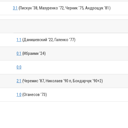
3:1
(Пискун '38, Мазуренко '72, Черник '75, Андрощук '81)
1:1
(Данишевский '22, Галенко '77)
0:1
(Ибраими '24)
0:0
2:1
(Черемис '87, Николаев '90 п, Бондарчук '90+2)
1:0
(Оганесов '73)