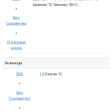
Шеменев '73, Тимченко '90+1)
»
Лига
Содружества
»
10-я игровая
неделя
На выезде
2026
1:0
(Гальчук '6)
»
Лига
"Содружество"
»