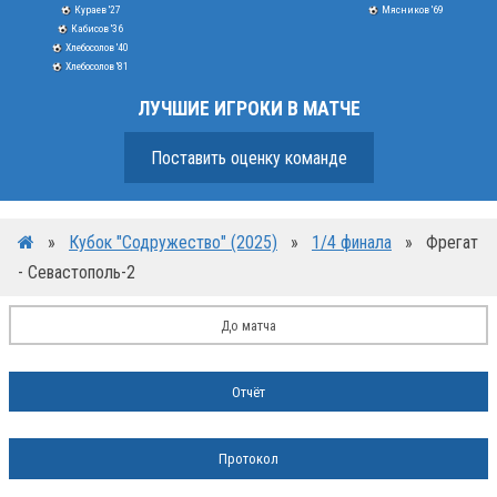
Кураев '27
Мясников '69
Кабисов '36
Хлебосолов '40
Хлебосолов '81
ЛУЧШИЕ ИГРОКИ В МАТЧЕ
Поставить оценку команде
»
Кубок "Содружество" (2025)
»
1/4 финала
»
Фрегат
- Севастополь-2
До матча
Отчёт
Протокол