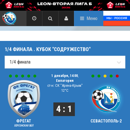
Меню
1/4 ФИНАЛА . КУБОК "СОДРУЖЕСТВО"
1 декабря, 14:00
,
Евпатория
ст-н: СК "Арена-Крым"
12°C
4 : 1
ФРЕГАТ
СЕВАСТОПОЛЬ-2
ХЕРСОНСКАЯ ОБЛ