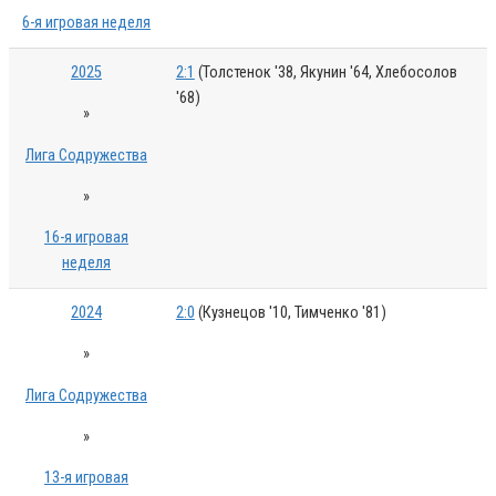
6-я игровая неделя
2025
2:1
(Толстенок '38, Якунин '64, Хлебосолов
'68)
»
Лига Содружества
»
16-я игровая
неделя
2024
2:0
(Кузнецов '10, Тимченко '81)
»
Лига Содружества
»
13-я игровая