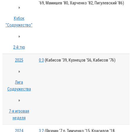
'69, Мамишев '80, Харченко '82, Пигулевский '86)
»
Кубок
"Содружество"
»
2-й тур
2025
0:3
(Кабисов '39, Кузнецов '56, Кабисов '76)
»
Лига
Содружества
»
7-я игровая
неделя
2024
3:2
(Якунин '7 п, Тимченко '15, Красилов '18,