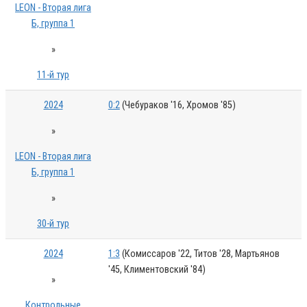
LEON - Вторая лига
Б, группа 1
»
11-й тур
2024
0:2
(Чебураков '16, Хромов '85)
»
LEON - Вторая лига
Б, группа 1
»
30-й тур
2024
1:3
(Комиссаров '22, Титов '28, Мартьянов
'45, Климентовский '84)
»
Контрольные