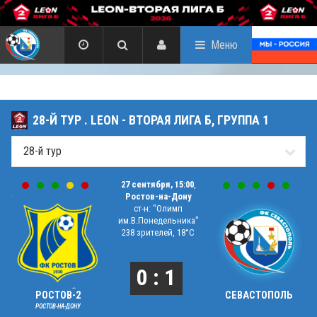
Меню
28-Й ТУР . LEON - ВТОРАЯ ЛИГА Б, ГРУППА 1
27 сентября, 15:00
,
Ростов-на-Дону
ст-н: "Олимп
им.В.Понедельника"
238 зрителей, 18°C
0 : 1
РОСТОВ-2
СЕВАСТОПОЛЬ
РОСТОВ-НА-ДОНУ