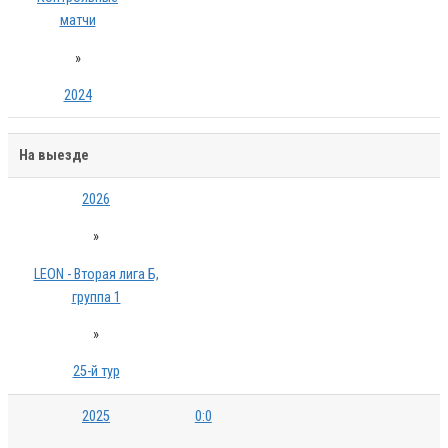
матчи
»
2024
На выезде
2026
»
LEON - Вторая лига Б,
группа 1
»
25-й тур
2025
0:0