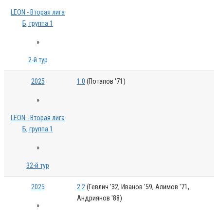
LEON - Вторая лига
Б, группа 1
»
2-й тур
2025
1:0
(Потапов '71)
»
LEON - Вторая лига
Б, группа 1
»
32-й тур
2025
2:2
(Гевлич '32, Иванов '59, Алимов '71,
Андриянов '88)
»