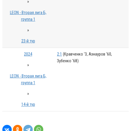
»
LEON - Вторая лига Б,
группа 1
»
23-й тур
2024
2:1
(Кравченко '3, Азнауров '60,
Зубенко '68)
»
LEON - Вторая лига Б,
группа 1
»
14-й тур