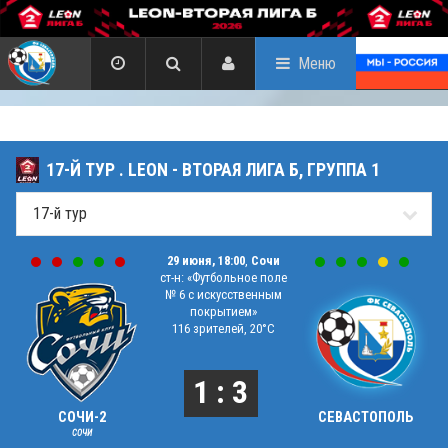
Меню
17-Й ТУР . LEON - ВТОРАЯ ЛИГА Б, ГРУППА 1
29 июня, 18:00
,
Сочи
ст-н: «Футбольное поле
№ 6 с искусственным
покрытием»
116 зрителей, 20°C
1 : 3
СОЧИ-2
СЕВАСТОПОЛЬ
СОЧИ