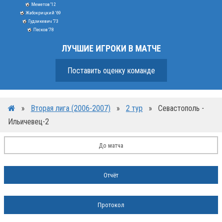
Меметов '12
Жабокрицкий '69
Гудзикевич '73
Песков '78
ЛУЧШИЕ ИГРОКИ В МАТЧЕ
Поставить оценку команде
»
Вторая лига (2006-2007)
»
2 тур
»
Севастополь -
Ильичевец-2
До матча
Отчёт
Протокол