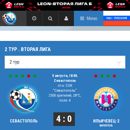
Меню
2 ТУР . ВТОРАЯ ЛИГА
5 августа, 18:00
,
Севастополь
ст-н: СОК
"Севастополь"
2500 зрителей, 28°C,
поле: 4
4 : 0
СЕВАСТОПОЛЬ
ИЛЬИЧЕВЕЦ-2
МАРИУПОЛЬ