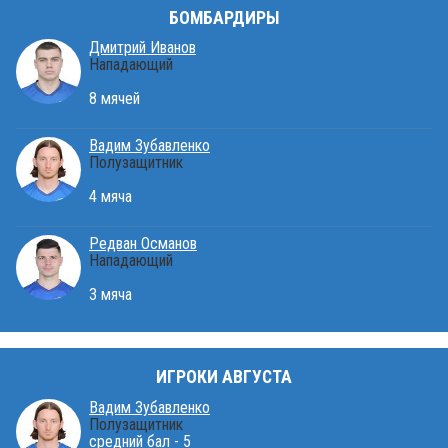
БОМБАРДИРЫ
Дмитрий Иванов
Нападающий
8 мячей
Вадим Зубавленко
Полузащитник
4 мяча
Редван Османов
Нападающий
3 мяча
ИГРОКИ АВГУСТА
Вадим Зубавленко
Полузащитник
средний бал - 5