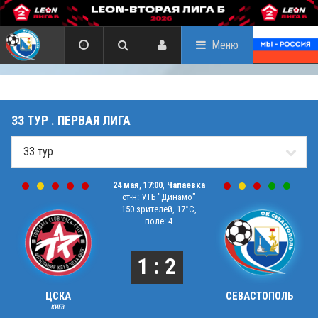
Меню
33 ТУР . ПЕРВАЯ ЛИГА
24 мая, 17:00
,
Чапаевка
ст-н: УТБ "Динамо"
150 зрителей, 17°C,
поле: 4
1 : 2
ЦСКА
СЕВАСТОПОЛЬ
КИЕВ