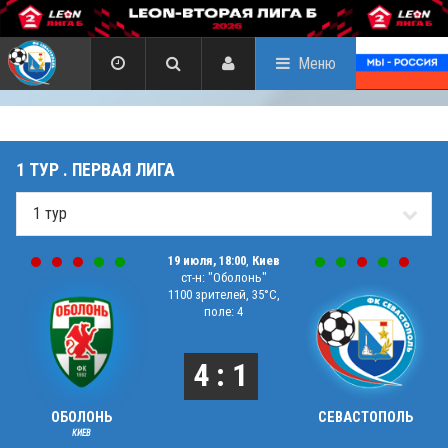
Меню
1 ТУР . ПЕРВАЯ ЛИГА
19 июля, 18:00
,
Киев
ст-н: "Оболонь"
1100 зрителей, 35°C,
поле: 4
4 : 1
ОБОЛОНЬ
СЕВАСТОПОЛЬ
КИЕВ