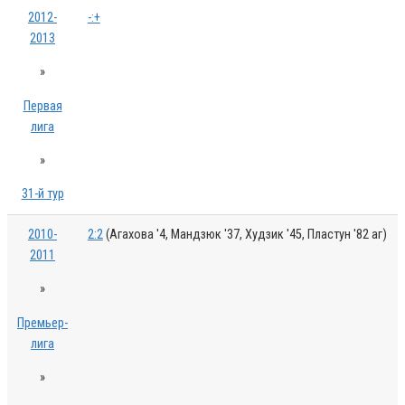
2012-
-:+
2013
»
Первая
лига
»
31-й тур
2010-
2:2
(Агахова '4, Мандзюк '37, Худзик '45, Пластун '82 аг)
2011
»
Премьер-
лига
»