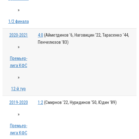
»
1/2 финала
2020-2021
4:0
(Айметдинов '6, Наговицин '22, Тарасенко '44,
Пенчелюзов '83)
»
Премьер-
лига КФС
»
12-й тур
2019-2020
1:2
(Смирнов '22, Нуридинов '50, Юдин '89)
»
Премьер-
лига КФС