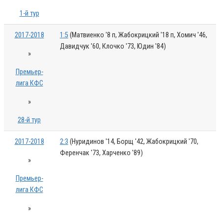
1-й тур
2017-2018
1:5
(Матвиенко '8 п, Жабокрицкий '18 п, Хомич '46,
Давидчук '60, Клочко '73, Юдин '84)
»
Премьер-
лига КФС
»
28-й тур
2017-2018
2:3
(Нуридинов '14, Борщ '42, Жабокрицкий '70,
Ференчак '73, Харченко '89)
»
Премьер-
лига КФС
»