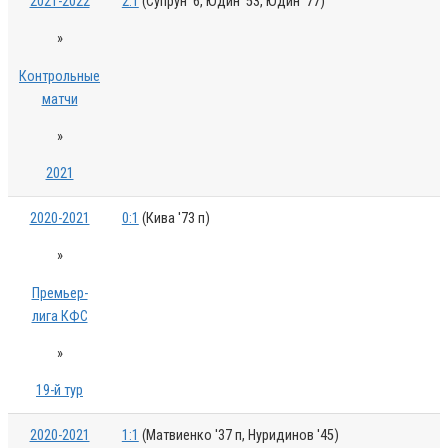
2021-2022
2:1
(Супрун '6, Юдин '53, Юдин '77)
»
Контрольные
матчи
»
2021
2020-2021
0:1
(Кива '73 п)
»
Премьер-
лига КФС
»
19-й тур
2020-2021
1:1
(Матвиенко '37 п, Нуридинов '45)