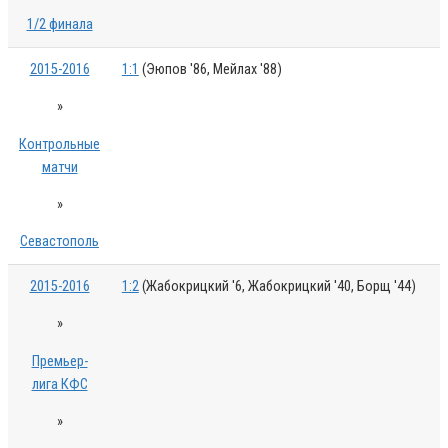
1/2 финала
2015-2016
1:1
(Эюпов '86, Мейлах '88)
»
Контрольные
матчи
»
Севастополь
2015-2016
1:2
(Жабокрицкий '6, Жабокрицкий '40, Борщ '44)
»
Премьер-
лига КФС
»