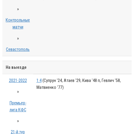
»
Контрольные
матчи
»
Севастополь
На выезде
2021-2022
1:4
(Супрун '24, Атаев '29, Кива '48 п, Гевлич '58,
Матвиенко '77)
»
Премьер-
лига КФС
»
21-й тур