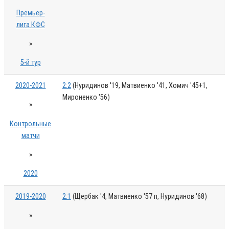
Премьер-
лига КФС
»
5-й тур
2020-2021
2:2
(Нуридинов '19, Матвиенко '41, Хомич '45+1,
Мироненко '56)
»
Контрольные
матчи
»
2020
2019-2020
2:1
(Щербак '4, Матвиенко '57 п, Нуридинов '68)
»