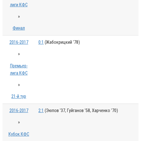
лиги КФС
»
Финал
2016-2017
0:1
(Жабокрицкий '78)
»
Премьер-
лига КФС
»
21-й тур
2016-2017
2:1
(Эюпов '37, Гуйганов '58, Харченко '70)
»
Кубок КФС