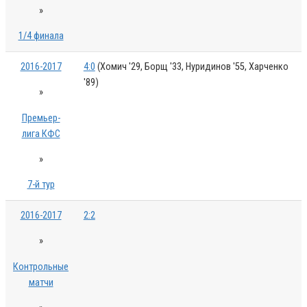
»
1/4 финала
2016-2017
4:0
(Хомич '29, Борщ '33, Нуридинов '55, Харченко
'89)
»
Премьер-
лига КФС
»
7-й тур
2016-2017
2:2
»
Контрольные
матчи