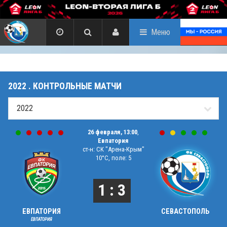
Меню
2022 . КОНТРОЛЬНЫЕ МАТЧИ
26 февраля, 13:00
,
Евпатория
ст-н: СК "Арена-Крым"
10°C, поле: 5
1 : 3
ЕВПАТОРИЯ
СЕВАСТОПОЛЬ
ЕВПАТОРИЯ