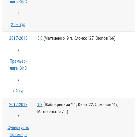
лига КФС
»
21-й тур
2017-2018
3:0
(Матвиенко '9 п, Клочко '27, Эюпов '66)
»
Премьер-
лига КФС
»
7-й тур
2017-2018
1:3
(Жабокрицкий '11, Кива '22, Османов '47,
Матвиенко '57 п)
»
Суперкубок
Премьер-