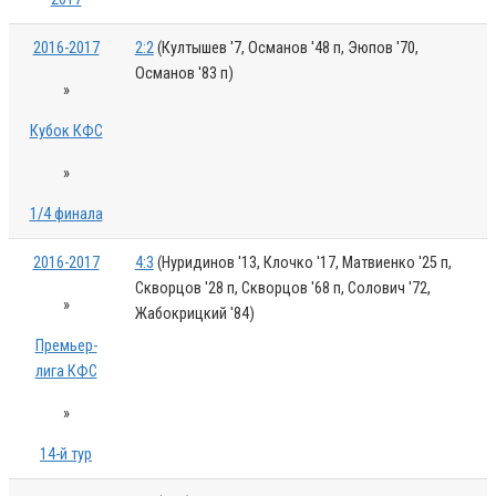
2016-2017
2:2
(Култышев '7, Османов '48 п, Эюпов '70,
Османов '83 п)
»
Кубок КФС
»
1/4 финала
2016-2017
4:3
(Нуридинов '13, Клочко '17, Матвиенко '25 п,
Скворцов '28 п, Скворцов '68 п, Солович '72,
»
Жабокрицкий '84)
Премьер-
лига КФС
»
14-й тур