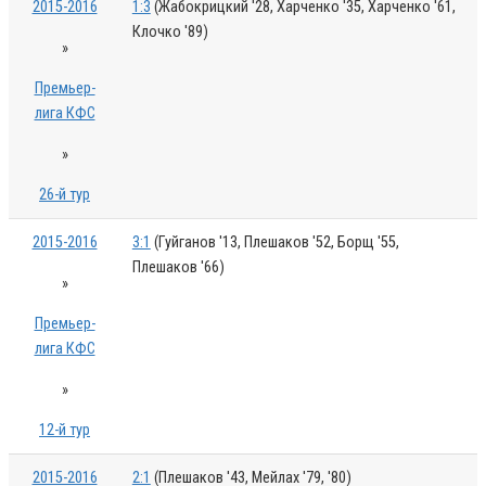
2015-2016
1:3
(Жабокрицкий '28, Харченко '35, Харченко '61,
Клочко '89)
»
Премьер-
лига КФС
»
26-й тур
2015-2016
3:1
(Гуйганов '13, Плешаков '52, Борщ '55,
Плешаков '66)
»
Премьер-
лига КФС
»
12-й тур
2015-2016
2:1
(Плешаков '43, Мейлах '79, '80)