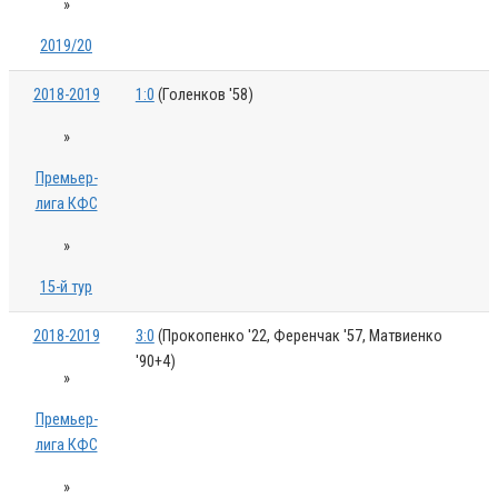
»
2019/20
2018-2019
1:0
(Голенков '58)
»
Премьер-
лига КФС
»
15-й тур
2018-2019
3:0
(Прокопенко '22, Ференчак '57, Матвиенко
'90+4)
»
Премьер-
лига КФС
»