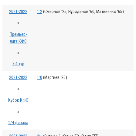
2021-2022
1:2
(Смирнов '25, Нуридинов '60, Матвиенко '65)
»
Премьер-
лига КФС
»
7-й тур
2021-2022
1:0
(Маргиев '26)
»
Кубок КФС
»
1/4 финала