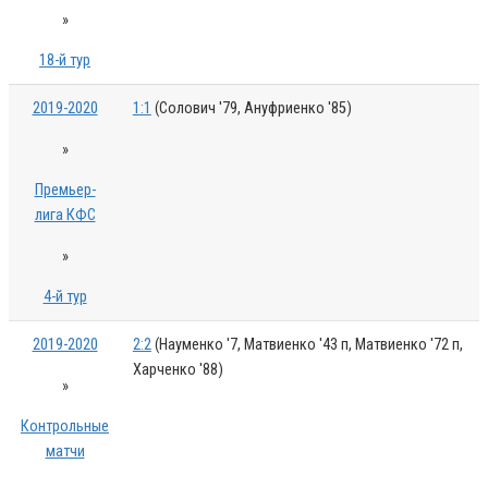
»
18-й тур
2019-2020
1:1
(Солович '79, Ануфриенко '85)
»
Премьер-
лига КФС
»
4-й тур
2019-2020
2:2
(Науменко '7, Матвиенко '43 п, Матвиенко '72 п,
Харченко '88)
»
Контрольные
матчи