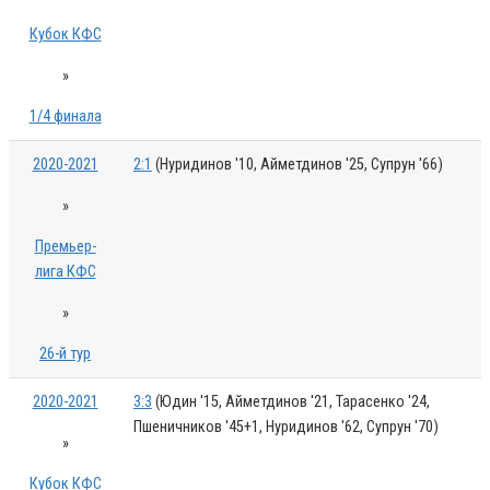
Кубок КФС
»
1/4 финала
2020-2021
2:1
(Нуридинов '10, Айметдинов '25, Супрун '66)
»
Премьер-
лига КФС
»
26-й тур
2020-2021
3:3
(Юдин '15, Айметдинов '21, Тарасенко '24,
Пшеничников '45+1, Нуридинов '62, Супрун '70)
»
Кубок КФС