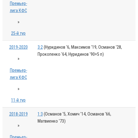
Премьер-
лига КФС
»
25-й тур
2019-2020
3:2
(Нуридинов '6, Максимов '19, Османов '28,
Прокопенко '64, Нуридинов '90+5 п)
»
Премьер-
лига КФС
»
11-й тур
2018-2019
1:3
(Османов '5, Хомич '14, Османов '66,
Матвиенко '73)
»
Премьер-