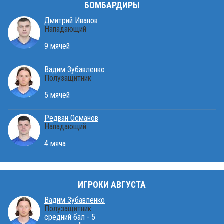
БОМБАРДИРЫ
Дмитрий Иванов
Нападающий
9 мячей
Вадим Зубавленко
Полузащитник
5 мячей
Редван Османов
Нападающий
4 мяча
ИГРОКИ АВГУСТА
Вадим Зубавленко
Полузащитник
средний бал - 5