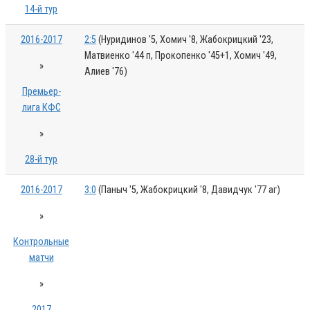
14-й тур
2016-2017
2:5
(Нуридинов '5, Хомич '8, Жабокрицкий '23,
Матвиенко '44 п, Прокопенко '45+1, Хомич '49,
»
Алиев '76)
Премьер-
лига КФС
»
28-й тур
2016-2017
3:0
(Паныч '5, Жабокрицкий '8, Давидчук '77 аг)
»
Контрольные
матчи
»
2017