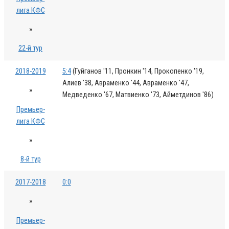
лига КФС
»
22-й тур
2018-2019
5:4
(Гуйганов '11, Пронкин '14, Прокопенко '19,
Алиев '38, Авраменко '44, Авраменко '47,
»
Медведенко '67, Матвиенко '73, Айметдинов '86)
Премьер-
лига КФС
»
8-й тур
2017-2018
0:0
»
Премьер-