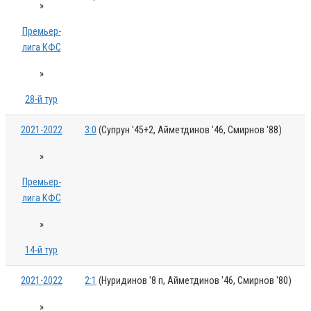
»
Премьер-
лига КФС
»
28-й тур
2021-2022
3:0
(Супрун '45+2, Айметдинов '46, Смирнов '88)
»
Премьер-
лига КФС
»
14-й тур
2021-2022
2:1
(Нуридинов '8 п, Айметдинов '46, Смирнов '80)
»