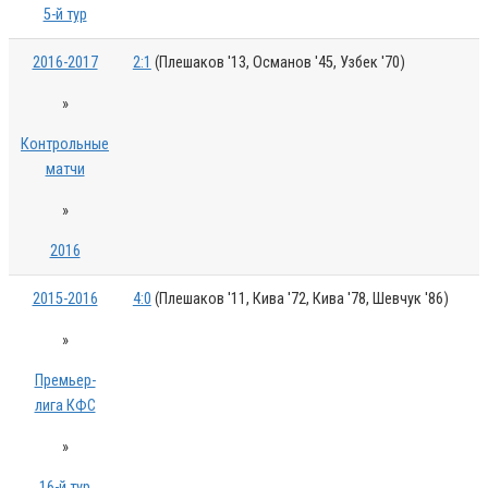
5-й тур
2016-2017
2:1
(Плешаков '13, Османов '45, Узбек '70)
»
Контрольные
матчи
»
2016
2015-2016
4:0
(Плешаков '11, Кива '72, Кива '78, Шевчук '86)
»
Премьер-
лига КФС
»
16-й тур