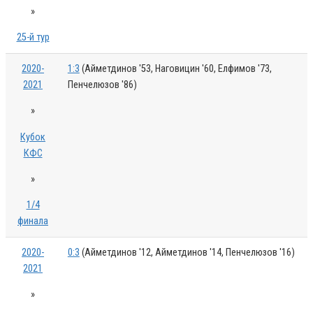
»
25-й тур
2020-
1:3
(Айметдинов '53, Наговицин '60, Елфимов '73,
2021
Пенчелюзов '86)
»
Кубок
КФС
»
1/4
финала
2020-
0:3
(Айметдинов '12, Айметдинов '14, Пенчелюзов '16)
2021
»