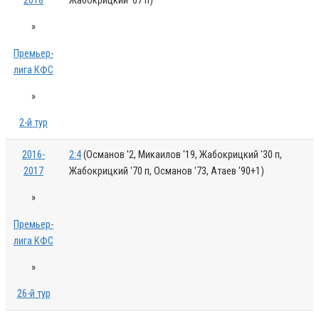
2018
Жабокрицкий '67 п)
»
Премьер-
лига КФС
»
2-й тур
2016-
2:4
(Османов '2, Микаилов '19, Жабокрицкий '30 п,
2017
Жабокрицкий '70 п, Османов '73, Атаев '90+1)
»
Премьер-
лига КФС
»
26-й тур