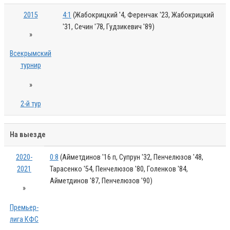
2015
4:1
(Жабокрицкий '4, Ференчак '23, Жабокрицкий
'31, Сечин '78, Гудзикевич '89)
»
Всекрымский
турнир
»
2-й тур
На выезде
2020-
0:8
(Айметдинов '16 п, Супрун '32, Пенчелюзов '48,
2021
Тарасенко '54, Пенчелюзов '80, Голенков '84,
Айметдинов '87, Пенчелюзов '90)
»
Премьер-
лига КФС