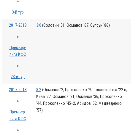
»
3-й тур
2017-2018
3:0
(Солович '51, Османов '67, Супрун '86)
»
Премьер-
лига КФС
»
23-й тур
2017-2018
8:2
(Османов '2, Прокопенко '9, Головещенко '22 п,
Кива '27, Османов '31, Османов '36, Прокопенко
»
'44, Прокопенко '45+2, Абидов '52, Медведенко
'57)
Премьер-
лига КФС
»