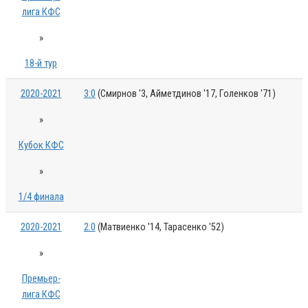
лига КФС
»
18-й тур
2020-2021
3:0
(Смирнов '3, Айметдинов '17, Голенков '71)
»
Кубок КФС
»
1/4 финала
2020-2021
2:0
(Матвиенко '14, Тарасенко '52)
»
Премьер-
лига КФС