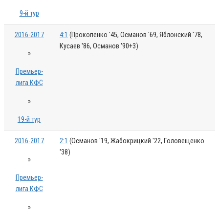
9-й тур
2016-2017
4:1
(Прокопенко '45, Османов '69, Яблонский '78,
Кусаев '86, Османов '90+3)
»
Премьер-
лига КФС
»
19-й тур
2016-2017
2:1
(Османов '19, Жабокрицкий '22, Головещенко
'38)
»
Премьер-
лига КФС
»