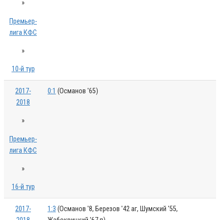
»
Премьер-
лига КФС
»
10-й тур
2017-
0:1
(Османов '65)
2018
»
Премьер-
лига КФС
»
16-й тур
2017-
1:3
(Османов '8, Березов '42 аг, Шумский '55,