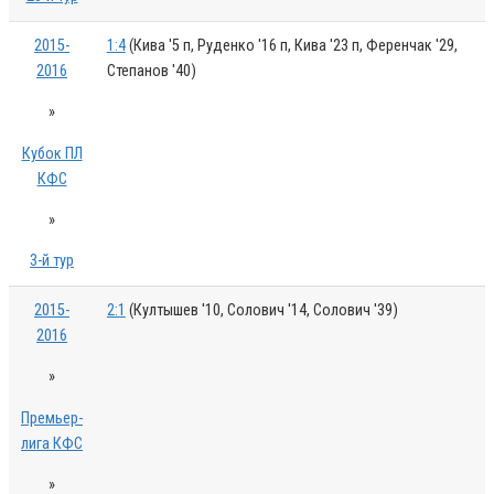
2015-
1:4
(Кива '5 п, Руденко '16 п, Кива '23 п, Ференчак '29,
2016
Степанов '40)
»
Кубок ПЛ
КФС
»
3-й тур
2015-
2:1
(Култышев '10, Солович '14, Солович '39)
2016
»
Премьер-
лига КФС
»