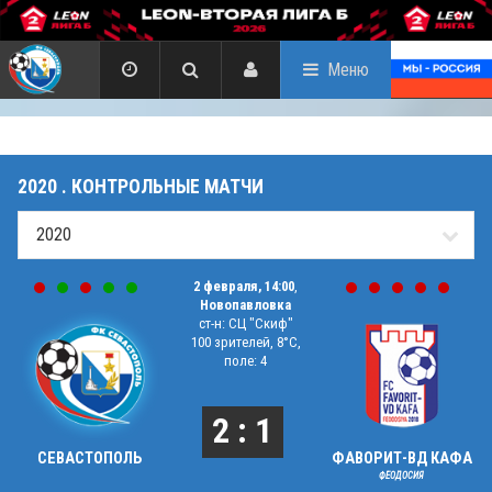
Меню
2020 . КОНТРОЛЬНЫЕ МАТЧИ
2 февраля, 14:00
,
Новопавловка
ст-н: СЦ "Скиф"
100 зрителей, 8°C,
поле: 4
2 : 1
СЕВАСТОПОЛЬ
ФАВОРИТ-ВД КАФА
ФЕОДОСИЯ