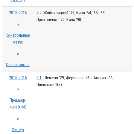
2015-2016
4:2
(Жабокрицкий '46, Кива '54, '65, '68,
Прокопенко '72, Кива '90)
»
Контрольные
матчи
»
Севастополь
2015-2016
3:1
(Шешеня '29, Ференчак '46, Шишкин '77,
Плешаков '85)
»
Премьер-
лига КФС
»
2-й тур