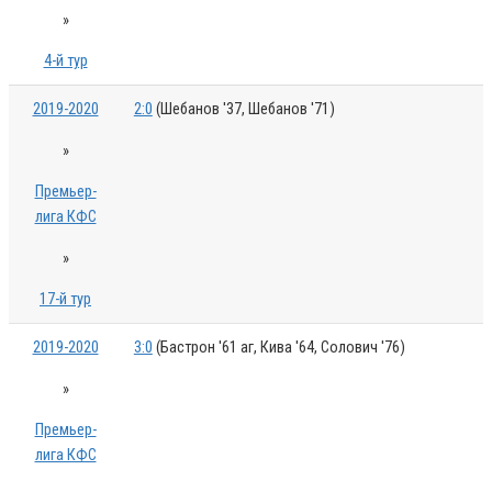
»
4-й тур
2019-2020
2:0
(Шебанов '37, Шебанов '71)
»
Премьер-
лига КФС
»
17-й тур
2019-2020
3:0
(Бастрон '61 аг, Кива '64, Солович '76)
»
Премьер-
лига КФС