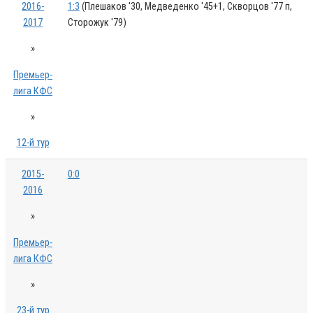
2016-
1:3
(Плешаков '30, Медведенко '45+1, Скворцов '77 п,
2017
Сторожук '79)
»
Премьер-
лига КФС
»
12-й тур
2015-
0:0
2016
»
Премьер-
лига КФС
»
23-й тур