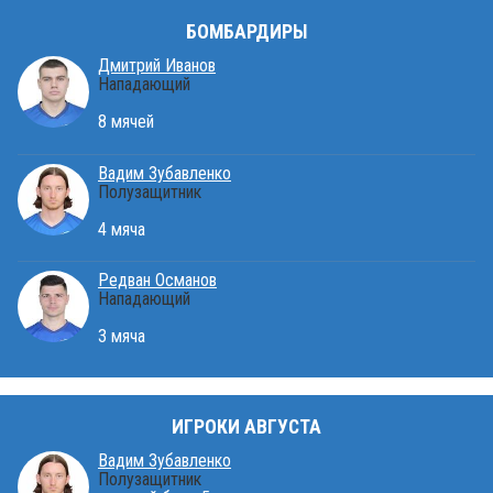
БОМБАРДИРЫ
Дмитрий Иванов
Нападающий
8 мячей
Вадим Зубавленко
Полузащитник
4 мяча
Редван Османов
Нападающий
3 мяча
ИГРОКИ АВГУСТА
Вадим Зубавленко
Полузащитник