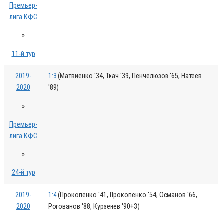
Премьер-
лига КФС
»
11-й тур
2019-
1:3
(Матвиенко '34, Ткач '39, Пенчелюзов '65, Натеев
2020
'89)
»
Премьер-
лига КФС
»
24-й тур
2019-
1:4
(Прокопенко '41, Прокопенко '54, Османов '66,
2020
Рогованов '88, Курзенев '90+3)