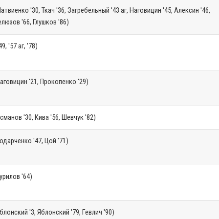
атвиенко '30, Ткач '36, Загребельный '43 аг, Наговицин '45, Алексин '46,
люзов '66, Глушков '86)
49, '57 аг, '78)
аговицин '21, Прокопенко '29)
сманов '30, Кива '56, Шевчук '82)
одарченко '47, Цой '71)
урилов '64)
блонский '3, Яблонский '79, Гевлич '90)