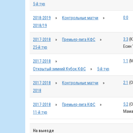
5-й тур
0:0
2018-2019
»
Контрольные матчи
»
2018/19
3:3
(К
2017-2018
»
Премьер-лига КФС
»
Есин 
25-й тур
1:1
(М
2017-2018
»
Открытый зимний Кубок КФС
»
5-й тур
2:1
(О
2017-2018
»
Контрольные матчи
»
2018
5:2
(О
2017-2018
»
Премьер-лига КФС
»
Мамат
11-й тур
На выезде