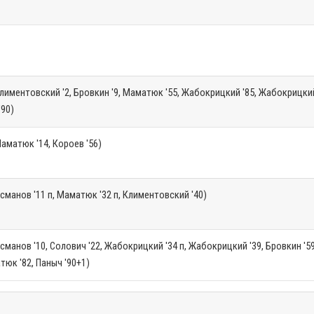
лиментовский '2, Бровкин '9, Маматюк '55, Жабокрицкий '85, Жабокрицкий 
'90)
аматюк '14, Короев '56)
сманов '11 п, Маматюк '32 п, Климентовский '40)
сманов '10, Солович '22, Жабокрицкий '34 п, Жабокрицкий '39, Бровкин '59
юк '82, Паныч '90+1)