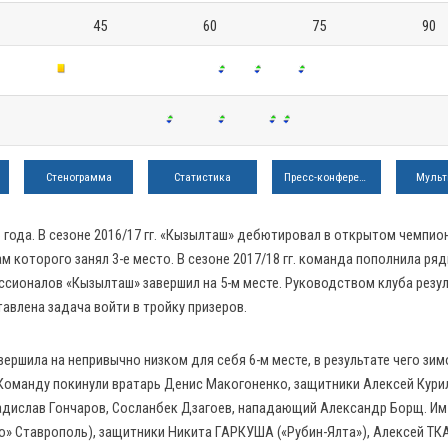
45
60
75
90
Стенограмма
Статистика
Пресс-конференция
Мульт
 года. В сезоне 2016/17 гг. «Кызылташ» дебютировал в открытом чемпио
 которого занял 3-е место. В сезоне 2017/18 гг. команда пополнила ря
ссионалов «Кызылташ» завершил на 5-м месте. Руководством клуба резу
авлена задача войти в тройку призеров.
ршила на непривычно низком для себя 6-м месте, в результате чего зим
Команду покинули вратарь Денис Макогоненко, защитники Алексей Кури
дислав Гончаров, Сосланбек Дзагоев, нападающий Александр Борщ. Им
» Ставрополь), защитники Никита ГАРКУША («Рубин-Ялта»), Алексей ТК