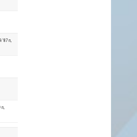
'87 п,
 п,