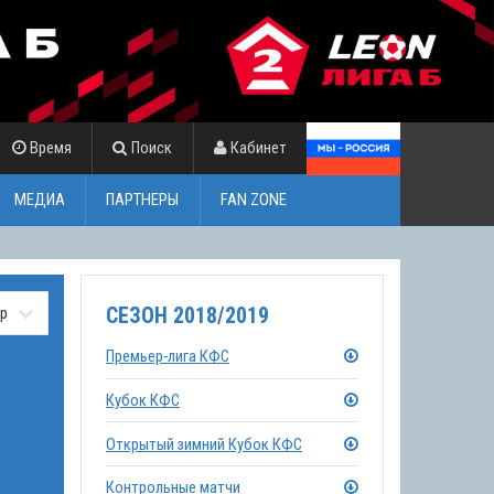
Время
Поиск
Кабинет
МЕДИА
ПАРТНЕРЫ
FAN ZONE
СЕЗОН 2018/2019
Премьер-лига КФС
Кубок КФС
Открытый зимний Кубок КФС
Контрольные матчи