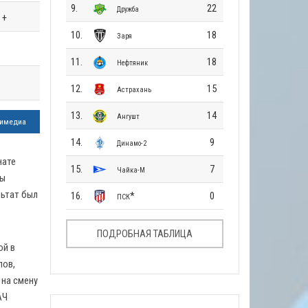
9.
22
Дружба
+
10.
18
Заря
11.
18
Нефтяник
12.
15
Астрахань
13.
14
Ангушт
имедиа
14.
9
Динамо-2
нате
15.
7
Чайка-М
ды
льтат был
16.
*
0
ПСК
ПОДРОБНАЯ ТАБЛИЦА
ой в
лов,
 на смену
АЧ