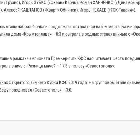
и» Грузия), Игорь ЗУБКО («Океан» Керчь), Роман ХАРЧЕНКО («Динамо» Бр
Алексей КАШТАНОВ («Кварт» Обнинск), Игорь НЕХАЕВ («ТСК-Таврия»).
ызылташ» набрал 4 очка и продолжает оставаться на 6-м месте. Бахчисар
тупила дома «Крымтеплице» – 0:3 и сыграла в родных стенах вничью с «Ок
таш» в рамках чемпионата Премьер-лиги КФС насчитывает шесть поедин
грала вничью. Разница мячей – 17:8 в пользу «Севастополя».
ках Открытого зимнего Кубка КФС 2019 года. На групповом этапе сильн
обеду праздновал «Севастополь» – 3:0.