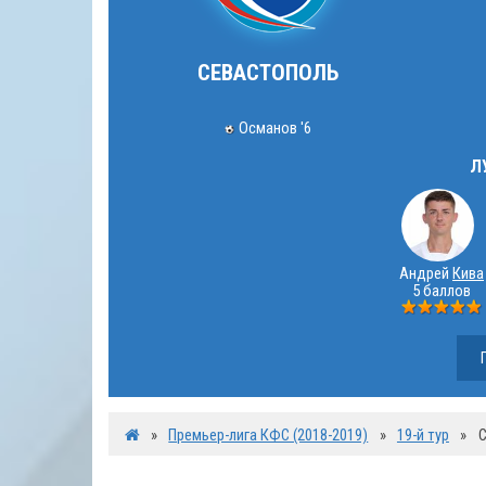
СЕВАСТОПОЛЬ
Османов '6
Л
Андрей
Кива
5 баллов
»
Премьер-лига КФС (2018-2019)
»
19-й тур
»
С