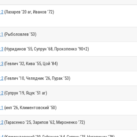
:2
(Лазарев '20 аг, Иванов '72)
:1
(Рыболовлев '53)
:3
(Нуридинов '55, Супрун '68, Прокопенко '90+2)
:3
(Гевлич '32, Кива '55, Цой '84)
:2
(Гевлич '10, Челядник '26, Пурак '53)
:2
(Супрун '19, Яцук '51 аг)
:1
(инп '26, Климентовский '50)
:2
(Тарасенко '25, Зарипов '62, Мироненко '72)
:4
(Климентовский '30, Гуйганов '64, Супрун '75, Наговицин '78)