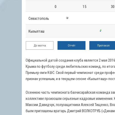
0
15
30
Севастополь
Кызылташ
До матча
Отчёт
Протокол
Официальной датой создания клуба является 2 мая 2016
Крыма по футболу среди любительских команд, по итогам
Премьер-лиги КФС. Свой первый чемпионат среди профе
признан успешным, и в текущем сезоне «Кызылташу» пост
Осеннюю часть чемпионата бахчисарайская команда заве
коллективе произошли серьезные кадровые изменения. 
Максим Давидчук, полузащитники Алексей Тищенко, Вла
были приглашены вратарь Дмитрий ВОЛКОТРУБ («Динамо