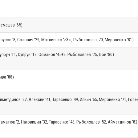
емешев '65)
нусов '8, Солович '29, Матвиенко '53 п, Рыболовлев '70, Мироненко '81)
упрун '11, Супрун '19, Османов '45+2, Рыболовлев '75, Цой '80)
ива '88)
йметдинов '22, Алексин '41, Тарасенко '49, Ильин '65, Мироненко '71, Гол
аматюк '2, Наговицин '32, Тарасенко '48, Рыболовлев '52, Айметдинов '82