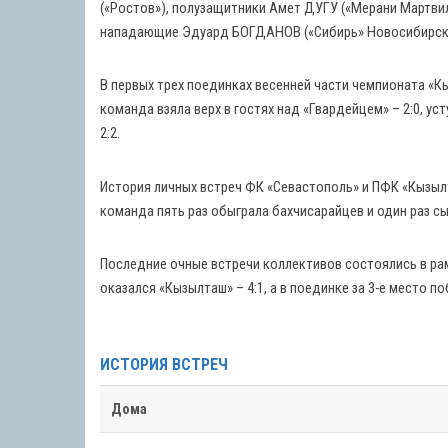
(«Ростов»), полузащитники Амет ДУГУ («Мерани Мартвил
нападающие Эдуард БОГДАНОВ («Сибирь» Новосибирск), 
В первых трех поединках весенней части чемпионата «К
команда взяла верх в гостях над «Гвардейцем» – 2:0, ус
2:2.
История личных встреч ФК «Севастополь» и ПФК «Кызыл
команда пять раз обыграла бахчисарайцев и один раз сы
Последние очные встречи коллективов состоялись в рам
оказался «Кызылташ» – 4:1, а в поединке за 3-е место п
ИСТОРИЯ ВСТРЕЧ
Дома