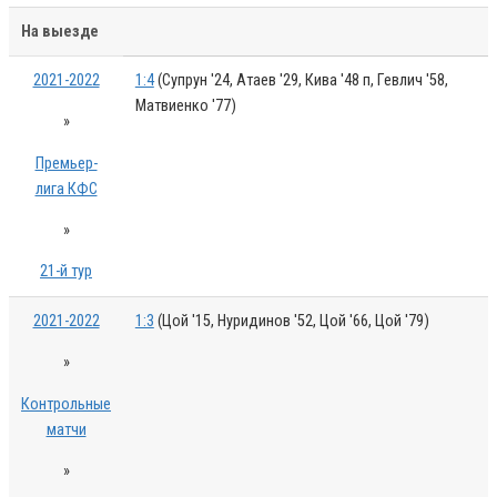
На выезде
2021-2022
1:4
(Супрун '24, Атаев '29, Кива '48 п, Гевлич '58,
Матвиенко '77)
»
Премьер-
лига КФС
»
21-й тур
2021-2022
1:3
(Цой '15, Нуридинов '52, Цой '66, Цой '79)
»
Контрольные
матчи
»