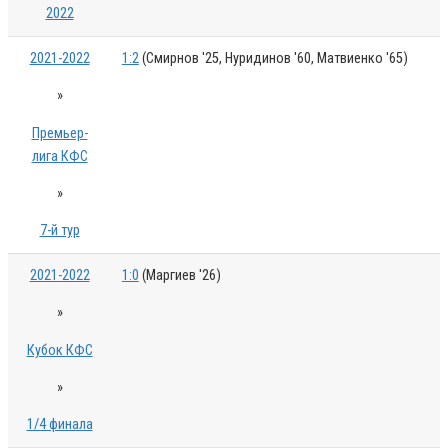
2022
2021-2022
1:2
(Смирнов '25, Нуридинов '60, Матвиенко '65)
»
Премьер-
лига КФС
»
7-й тур
2021-2022
1:0
(Маргиев '26)
»
Кубок КФС
»
1/4 финала