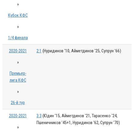
»
Кубок КФС
»
1/4 финала
2020-2021
2:1
(Нуридинов '10, Айметдинов '25, Супрун '66)
»
Премьер-
лига КФС
»
26-й тур
2020-2021
3:3
(Юдин '15, Айметдинов '21, Тарасенко '24,
Пшеничников '45+1, Нуридинов '62, Супрун '70)
»