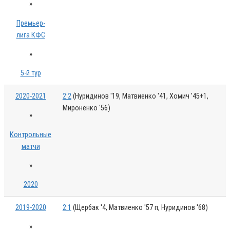
»
Премьер-
лига КФС
»
5-й тур
2020-2021
2:2
(Нуридинов '19, Матвиенко '41, Хомич '45+1,
Мироненко '56)
»
Контрольные
матчи
»
2020
2019-2020
2:1
(Щербак '4, Матвиенко '57 п, Нуридинов '68)
»