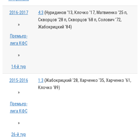
2016-2017
4:3
(Нуридинов '13, Клочко '17, Матвиенко '25 п,
Скворцов '28 п, Скворцов '68 п, Солович '72,
»
Жабокрицкий '84)
Премьер-
лига КФС
»
14-й тур
2015-2016
1:3
(Жабокрицкий '28, Харченко '35, Харченко '61,
Клочко '89)
»
Премьер-
лига КФС
»
26-й тур