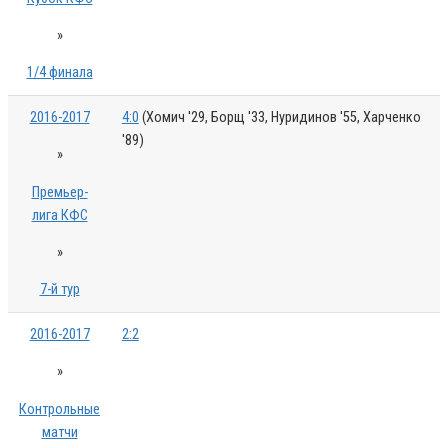
»
1/4 финала
2016-2017
4:0
(Хомич '29, Борщ '33, Нуридинов '55, Харченко
'89)
»
Премьер-
лига КФС
»
7-й тур
2016-2017
2:2
»
Контрольные
матчи