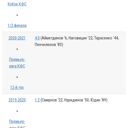
Кубок КФС
»
1/2 финала
2020-2021
4:0
(Айметдинов '6, Наговицин '22, Тарасенко '44,
Пенчелюзов '83)
»
Премьер-
лига КФС
»
12-й тур
2019-2020
1:2
(Смирнов '22, Нуридинов '50, Юдин '89)
»
Премьер-