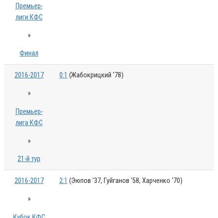
Премьер-
лиги КФС
»
Финал
2016-2017
0:1
(Жабокрицкий '78)
»
Премьер-
лига КФС
»
21-й тур
2016-2017
2:1
(Эюпов '37, Гуйганов '58, Харченко '70)
»
Кубок КФС