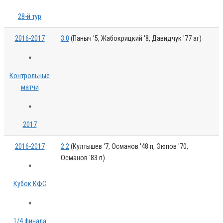
28-й тур
2016-2017
3:0
(Паныч '5, Жабокрицкий '8, Давидчук '77 аг)
»
Контрольные
матчи
»
2017
2016-2017
2:2
(Култышев '7, Османов '48 п, Эюпов '70,
Османов '83 п)
»
Кубок КФС
»
1/4 финала