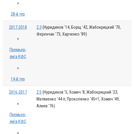
»
28-й тур
2017-2018
2:3
(Нуридинов '14, Борщ '42, Жабокрицкий '70,
Ференчак '73, Харченко '89)
»
Премьер-
лига КФС
»
14-й тур
2016-2017
2:5
(Нуридинов '5, Хомич '8, Жабокрицкий '23,
Матвиенко '44 п, Прокопенко '45+1, Хомич '49,
»
Алиев '76)
Премьер-
лига КФС
»