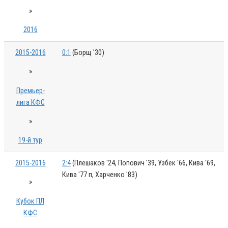
»
2016
2015-2016
0:1
(Борщ '30)
»
Премьер-
лига КФС
»
19-й тур
2015-2016
2:4
(Плешаков '24, Попович '39, Узбек '66, Кива '69,
Кива '77 п, Харченко '83)
»
Кубок ПЛ
КФС