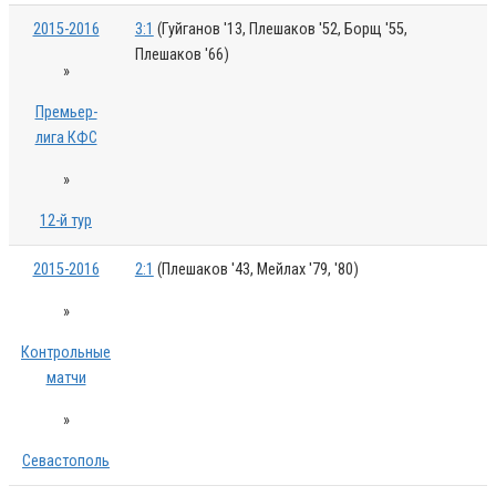
2015-2016
3:1
(Гуйганов '13, Плешаков '52, Борщ '55,
Плешаков '66)
»
Премьер-
лига КФС
»
12-й тур
2015-2016
2:1
(Плешаков '43, Мейлах '79, '80)
»
Контрольные
матчи
»
Севастополь