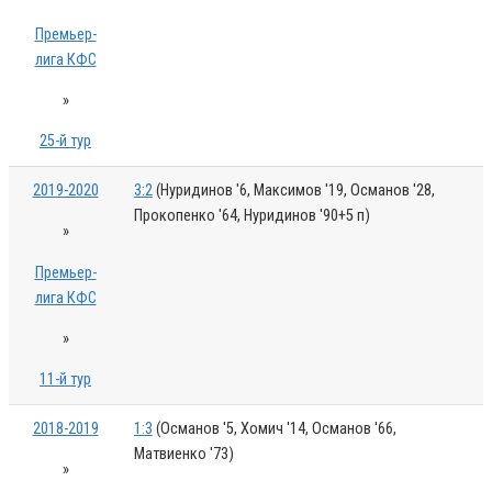
Премьер-
лига КФС
»
25-й тур
2019-2020
3:2
(Нуридинов '6, Максимов '19, Османов '28,
Прокопенко '64, Нуридинов '90+5 п)
»
Премьер-
лига КФС
»
11-й тур
2018-2019
1:3
(Османов '5, Хомич '14, Османов '66,
Матвиенко '73)
»