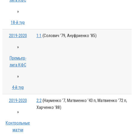
лига КФС
»
18-й тур
2019-2020
1:1
(Солович '79, Ануфриенко '85)
»
Премьер-
лига КФС
»
4-й тур
2019-2020
2:2
(Науменко '7, Матвиенко '43 п, Матвиенко '72 п,
Харченко '88)
»
Контрольные
матчи