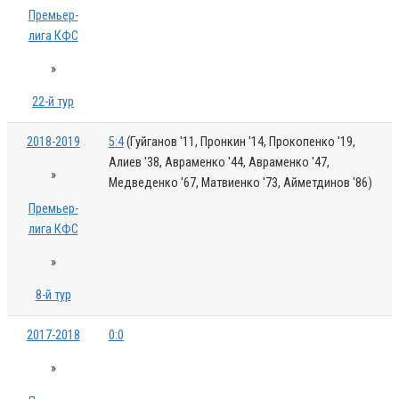
Премьер-
лига КФС
»
22-й тур
2018-2019
5:4
(Гуйганов '11, Пронкин '14, Прокопенко '19,
Алиев '38, Авраменко '44, Авраменко '47,
»
Медведенко '67, Матвиенко '73, Айметдинов '86)
Премьер-
лига КФС
»
8-й тур
2017-2018
0:0
»