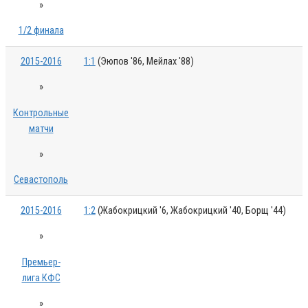
»
1/2 финала
2015-2016
1:1
(Эюпов '86, Мейлах '88)
»
Контрольные
матчи
»
Севастополь
2015-2016
1:2
(Жабокрицкий '6, Жабокрицкий '40, Борщ '44)
»
Премьер-
лига КФС
»