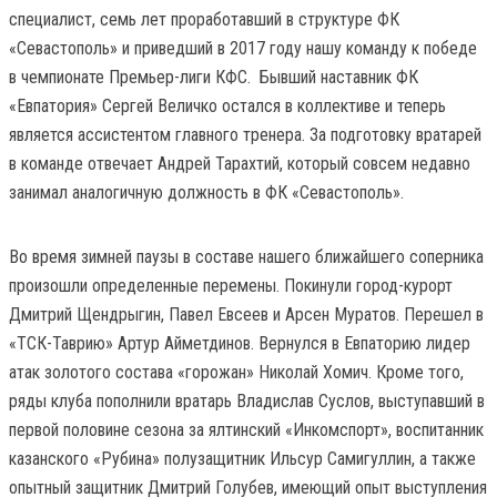
специалист, семь лет проработавший в структуре ФК
«Севастополь» и приведший в 2017 году нашу команду к победе
в чемпионате Премьер-лиги КФС. Бывший наставник ФК
«Евпатория» Сергей Величко остался в коллективе и теперь
является ассистентом главного тренера. За подготовку вратарей
в команде отвечает Андрей Тарахтий, который совсем недавно
занимал аналогичную должность в ФК «Севастополь».
Во время зимней паузы в составе нашего ближайшего соперника
произошли определенные перемены. Покинули город-курорт
Дмитрий Щендрыгин, Павел Евсеев и Арсен Муратов. Перешел в
«ТСК-Таврию» Артур Айметдинов. Вернулся в Евпаторию лидер
атак золотого состава «горожан» Николай Хомич. Кроме того,
ряды клуба пополнили вратарь Владислав Суслов, выступавший в
первой половине сезона за ялтинский «Инкомспорт», воспитанник
казанского «Рубина» полузащитник Ильсур Самигуллин, а также
опытный защитник Дмитрий Голубев, имеющий опыт выступления