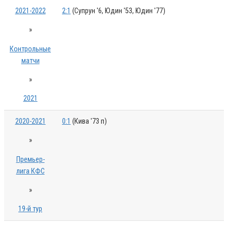
2021-2022
2:1
(Супрун '6, Юдин '53, Юдин '77)
»
Контрольные
матчи
»
2021
2020-2021
0:1
(Кива '73 п)
»
Премьер-
лига КФС
»
19-й тур