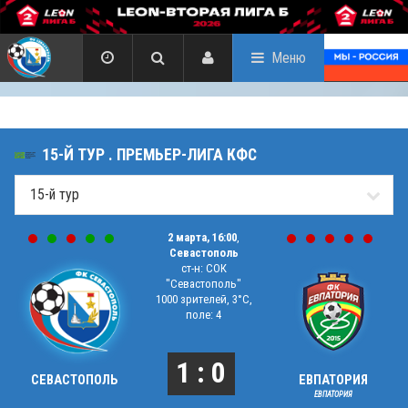
Меню
15-Й ТУР . ПРЕМЬЕР-ЛИГА КФС
2 марта, 16:00
,
Севастополь
ст-н: СОК
"Севастополь"
1000 зрителей, 3°C,
поле: 4
1 : 0
СЕВАСТОПОЛЬ
ЕВПАТОРИЯ
ЕВПАТОРИЯ