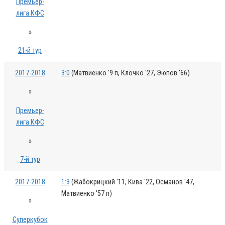
Премьер-
лига КФС
»
21-й тур
2017-2018
3:0
(Матвиенко '9 п, Клочко '27, Эюпов '66)
»
Премьер-
лига КФС
»
7-й тур
2017-2018
1:3
(Жабокрицкий '11, Кива '22, Османов '47,
Матвиенко '57 п)
»
Суперкубок