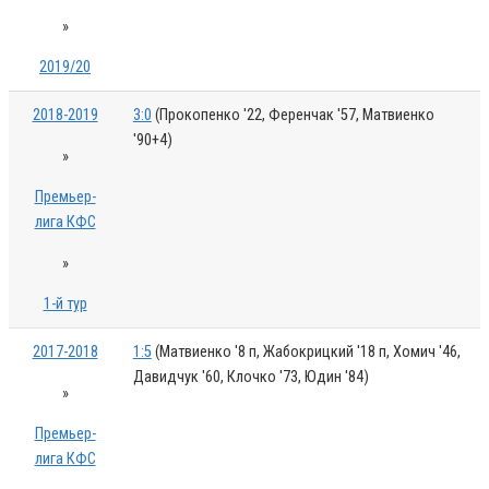
»
2019/20
2018-2019
3:0
(Прокопенко '22, Ференчак '57, Матвиенко
'90+4)
»
Премьер-
лига КФС
»
1-й тур
2017-2018
1:5
(Матвиенко '8 п, Жабокрицкий '18 п, Хомич '46,
Давидчук '60, Клочко '73, Юдин '84)
»
Премьер-
лига КФС