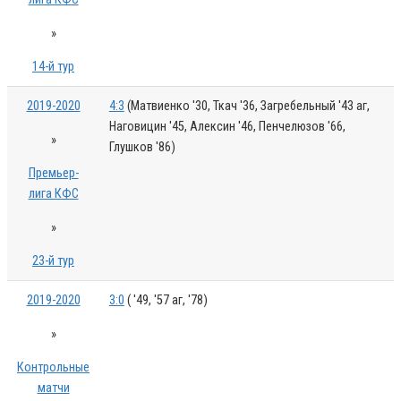
»
14-й тур
2019-2020
4:3
(Матвиенко '30, Ткач '36, Загребельный '43 аг,
Наговицин '45, Алексин '46, Пенчелюзов '66,
»
Глушков '86)
Премьер-
лига КФС
»
23-й тур
2019-2020
3:0
( '49, '57 аг, '78)
»
Контрольные
матчи