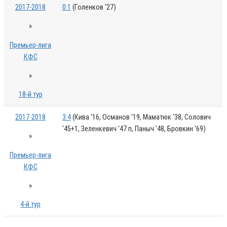
2017-2018
0:1
(Голенков '27)
»
Премьер-лига
КФС
»
18-й тур
2017-2018
3:4
(Кива '16, Османов '19, Маматюк '38, Солович
'45+1, Зеленкевич '47 п, Паныч '48, Бровкин '69)
»
Премьер-лига
КФС
»
4-й тур