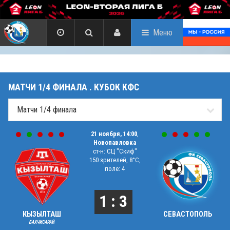
Меню
МАТЧИ 1/4 ФИНАЛА . КУБОК КФС
21 ноября, 14:00
,
Новопавловка
ст-н: СЦ "Скиф"
150 зрителей, 8°C,
поле: 4
1 : 3
КЫЗЫЛТАШ
СЕВАСТОПОЛЬ
БАХЧИСАРАЙ