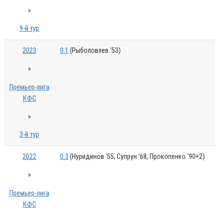
»
9-й тур
2023
0:1
(Рыболовлев '53)
»
Премьер-лига
КФС
»
3-й тур
2022
0:3
(Нуридинов '55, Супрун '68, Прокопенко '90+2)
»
Премьер-лига
КФС