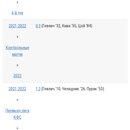
»
6-й тур
2021-2022
0:3
(Гевлич '32, Кива '55, Цой '84)
»
Контрольные
матчи
»
2022
2021-2022
1:2
(Гевлич '10, Челядник '26, Пурак '53)
»
Премьер-лига
КФС
»