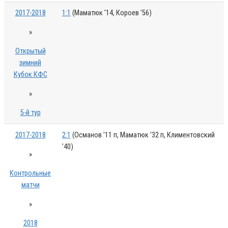
2017-2018
1:1
(Маматюк '14, Короев '56)
»
Открытый
зимний
Кубок КФС
»
5-й тур
2017-2018
2:1
(Османов '11 п, Маматюк '32 п, Климентовский
'40)
»
Контрольные
матчи
»
2018