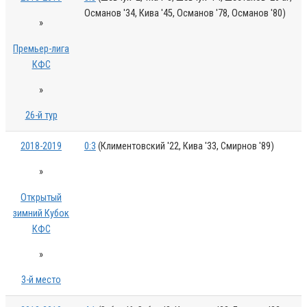
Османов '34, Кива '45, Османов '78, Османов '80)
»
Премьер-лига
КФС
»
26-й тур
2018-2019
0:3
(Климентовский '22, Кива '33, Смирнов '89)
»
Открытый
зимний Кубок
КФС
»
3-й место