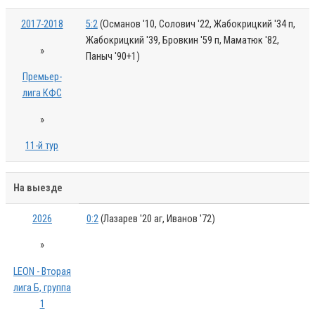
2017-2018
5:2
(Османов '10, Солович '22, Жабокрицкий '34 п,
Жабокрицкий '39, Бровкин '59 п, Маматюк '82,
»
Паныч '90+1)
Премьер-
лига КФС
»
11-й тур
На выезде
2026
0:2
(Лазарев '20 аг, Иванов '72)
»
LEON - Вторая
лига Б, группа
1