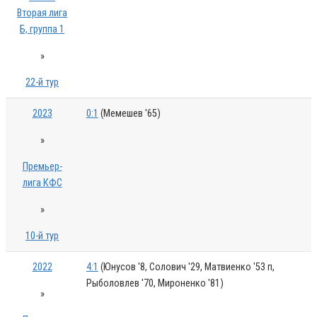
Вторая лига
Б, группа 1
»
22-й тур
2023
0:1
(Мемешев '65)
»
Премьер-
лига КФС
»
10-й тур
2022
4:1
(Юнусов '8, Солович '29, Матвиенко '53 п,
Рыболовлев '70, Мироненко '81)
»