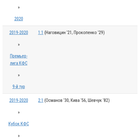
»
2020
2019-2020
1:1
(Наговицин '21, Прокопенко '29)
»
Премьер-
лига КФС
»
9-й тур
2019-2020
2:1
(Османов '30, Кива '56, Шевчук '82)
»
Кубок КФС
»