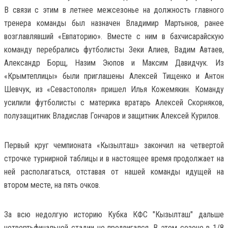
В связи с этим в летнее межсезонье на должность главного
тренера команды был назначен Владимир Мартынов, ранее
возглавлявший «Евпаторию». Вместе с ним в бахчисарайскую
команду перебрались футболисты Зеки Алиев, Вадим Автаев,
Александр Борщ, Назим Эюпов и Максим Давидчук. Из
«Крымтеплицы» были приглашены Алексей Тищенко и Антон
Шевчук, из «Севастополя» пришел Илья Кожемякин. Команду
усилили футболисты с материка вратарь Алексей Скорняков,
полузащитник Владислав Гончаров и защитник Алексей Курилов.
Первый круг чемпионата «Кызылташ» закончил на четвертой
строчке турнирной таблицы и в настоящее время продолжает на
ней располагаться, отставая от нашей команды идущей на
втором месте, на пять очков.
За всю недолгую историю Кубка КФС "Кызылташ" дальше
четвертьфинальной стадии не продвигался. В этом сезоне в 1/8