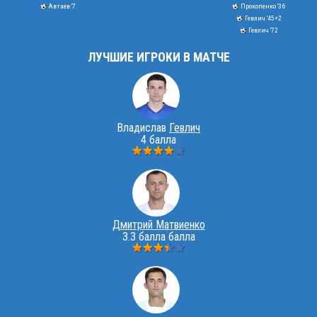
Автаев '7
Прокопенко '36
Гевлич '45+2
Гевлич '72
ЛУЧШИЕ ИГРОКИ В МАТЧЕ
Владислав
Гевлич
4 балла
Дмитрий Матвиенко
3.3 балла балла