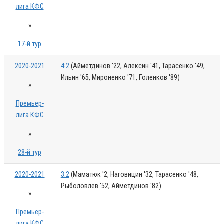
лига КФС
»
17-й тур
2020-2021
4:2
(Айметдинов '22, Алексин '41, Тарасенко '49,
Ильин '65, Мироненко '71, Голенков '89)
»
Премьер-
лига КФС
»
28-й тур
2020-2021
3:2
(Маматюк '2, Наговицин '32, Тарасенко '48,
Рыболовлев '52, Айметдинов '82)
»
Премьер-
лига КФС