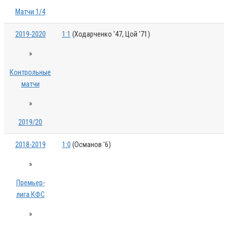
Матчи 1/4
2019-2020
1:1
(Ходарченко '47, Цой '71)
»
Контрольные
матчи
»
2019/20
2018-2019
1:0
(Османов '6)
»
Премьер-
лига КФС
»