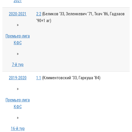
2021
2020-2021
2:2
(Беликов '33, Зеленкевич '71, Ткач '86, Гадзаов
'90+1 аг)
»
Премьер-лига
КФС
»
7-й тур
2019-2020
1:1
(Климентовский '33, Гаркуша '84)
»
Премьер-лига
КФС
»
16-й тур