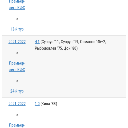
Премьер-
лига КФС
»
13-й тур
2021-2022
4:1
(Супрун '11, Супрун '19, Османов '45+2,
Рыболовлев '75, Цой '80)
»
Премьер-
лига КФС
»
24-й тур
2021-2022
1:0
(Кива '88)
»
Премьер-