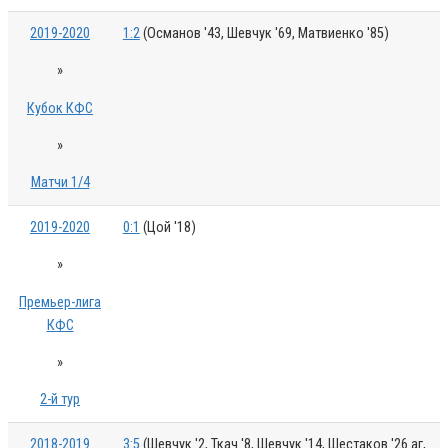
2019-2020
1:2
(Османов '43, Шевчук '69, Матвиенко '85)
»
Кубок КФС
»
Матчи 1/4
2019-2020
0:1
(Цой '18)
»
Премьер-лига
КФС
»
2-й тур
2018-2019
3:5
(Шевчук '2, Ткач '8, Шевчук '14, Шестаков '26 аг,