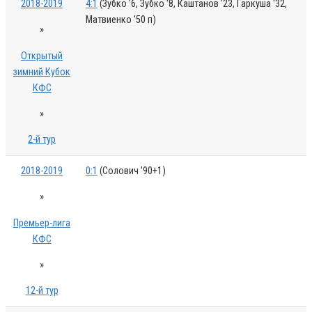
2018-2019
4:1
(Зубко '6, Зубко '8, Каштанов '23, Гаркуша '32,
Матвиенко '50 п)
»
Открытый
зимний Кубок
КФС
»
2-й тур
2018-2019
0:1
(Солович '90+1)
»
Премьер-лига
КФС
»
12-й тур