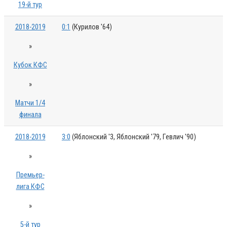
19-й тур
2018-2019
0:1
(Курилов '64)
»
Кубок КФС
»
Матчи 1/4
финала
2018-2019
3:0
(Яблонский '3, Яблонский '79, Гевлич '90)
»
Премьер-
лига КФС
»
5-й тур