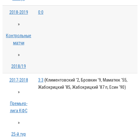
2018-2019
0:0
»
Контрольные
матчи
»
2018/19
2017-2018
3:3
(Климентовский '2, Бровкин '9, Маматюк '55,
Жабокрицкий '85, Жабокрицкий '87 п, Есин '90)
»
Премьер-
лига КФС
»
25-й тур