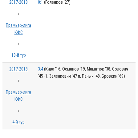
2017-2018
0:1
(Голенков '27)
»
Премьер-лига
КФС
»
18-й тур
2017-2018
3:4
(Кива '16, Османов '19, Маматюк '38, Солович
'45+1, Зеленкевич '47 п, Паныч '48, Бровкин '69)
»
Премьер-лига
КФС
»
4-й тур