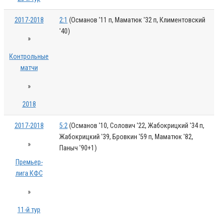
2017-2018
2:1
(Османов '11 п, Маматюк '32 п, Климентовский
'40)
»
Контрольные
матчи
»
2018
2017-2018
5:2
(Османов '10, Солович '22, Жабокрицкий '34 п,
Жабокрицкий '39, Бровкин '59 п, Маматюк '82,
»
Паныч '90+1)
Премьер-
лига КФС
»
11-й тур