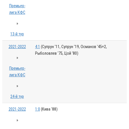
Премьер-
лига КФС
»
13-й тур
2021-2022
4:1
(Супрун '11, Супрун '19, Османов '45+2,
Рыболовлев '75, Цой '80)
»
Премьер-
лига КФС
»
24-й тур
2021-2022
1:0
(Кива '88)
»