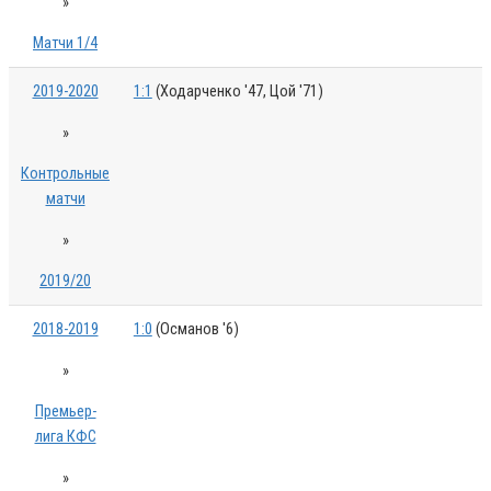
»
Матчи 1/4
2019-2020
1:1
(Ходарченко '47, Цой '71)
»
Контрольные
матчи
»
2019/20
2018-2019
1:0
(Османов '6)
»
Премьер-
лига КФС
»