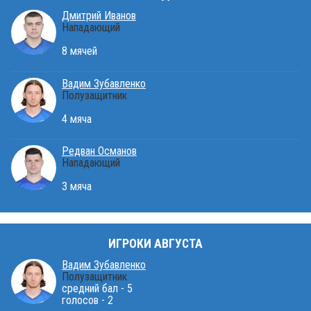
Дмитрий Иванов
Нападающий
8 мячей
Вадим Зубавленко
Полузащитник
4 мяча
Редван Османов
Нападающий
3 мяча
ИГРОКИ АВГУСТА
Вадим Зубавленко
Полузащитник
средний бал - 5
голосов - 2