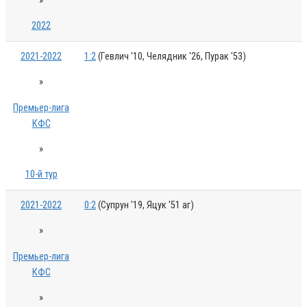
»
2022
2021-2022
1:2
(Гевлич '10, Челядник '26, Пурак '53)
»
Премьер-лига
КФС
»
10-й тур
2021-2022
0:2
(Супрун '19, Яцук '51 аг)
»
Премьер-лига
КФС
»