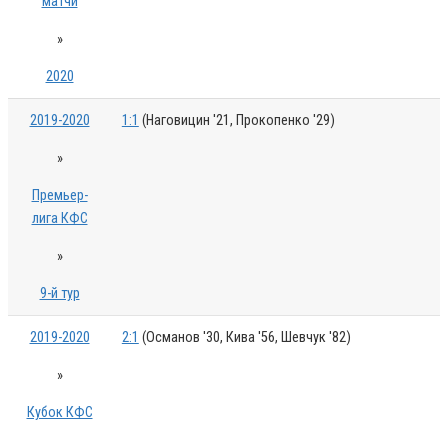
матчи
»
2020
2019-2020
1:1
(Наговицин '21, Прокопенко '29)
»
Премьер-
лига КФС
»
9-й тур
2019-2020
2:1
(Османов '30, Кива '56, Шевчук '82)
»
Кубок КФС