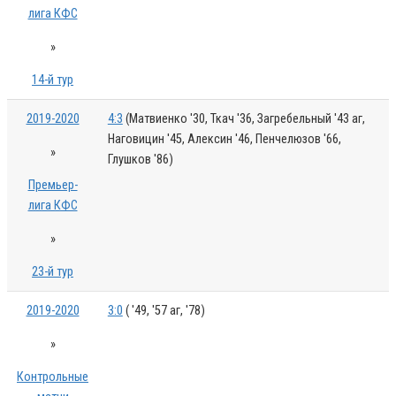
лига КФС
»
14-й тур
2019-2020
4:3
(Матвиенко '30, Ткач '36, Загребельный '43 аг,
Наговицин '45, Алексин '46, Пенчелюзов '66,
»
Глушков '86)
Премьер-
лига КФС
»
23-й тур
2019-2020
3:0
( '49, '57 аг, '78)
»
Контрольные