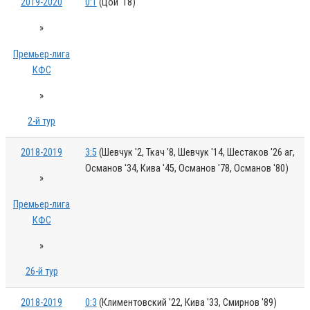
2019-2020
0:1
(Цой '18)
»
Премьер-лига
КФС
»
2-й тур
2018-2019
3:5
(Шевчук '2, Ткач '8, Шевчук '14, Шестаков '26 аг,
Османов '34, Кива '45, Османов '78, Османов '80)
»
Премьер-лига
КФС
»
26-й тур
2018-2019
0:3
(Климентовский '22, Кива '33, Смирнов '89)