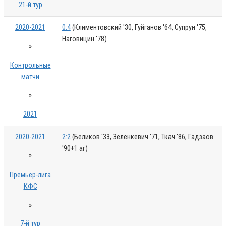
21-й тур
2020-2021
0:4
(Климентовский '30, Гуйганов '64, Супрун '75,
Наговицин '78)
»
Контрольные
матчи
»
2021
2020-2021
2:2
(Беликов '33, Зеленкевич '71, Ткач '86, Гадзаов
'90+1 аг)
»
Премьер-лига
КФС
»
7-й тур