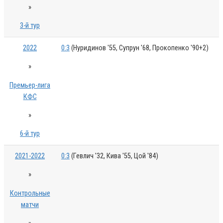
»
3-й тур
2022
0:3
(Нуридинов '55, Супрун '68, Прокопенко '90+2)
»
Премьер-лига
КФС
»
6-й тур
2021-2022
0:3
(Гевлич '32, Кива '55, Цой '84)
»
Контрольные
матчи