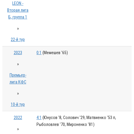
LEON -
Вторая лига
Б, группа 1
»
22-й тур
2023
0:1
(Мемешев '65)
»
Премьер-
лига КФС
»
10-й тур
2022
4:1
(Юнусов '8, Солович '29, Матвиенко '53 п,
Рыболовлев '70, Мироненко '81)
»