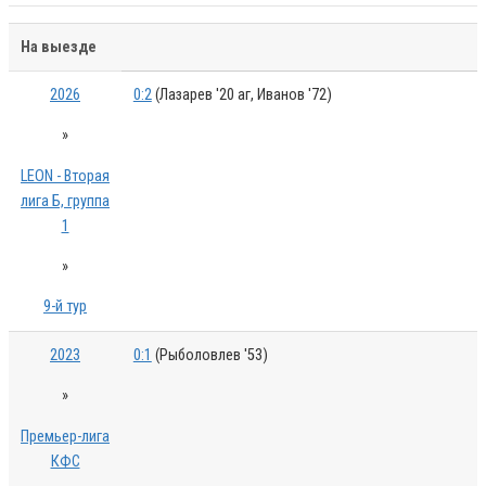
На выезде
2026
0:2
(Лазарев '20 аг, Иванов '72)
»
LEON - Вторая
лига Б, группа
1
»
9-й тур
2023
0:1
(Рыболовлев '53)
»
Премьер-лига
КФС