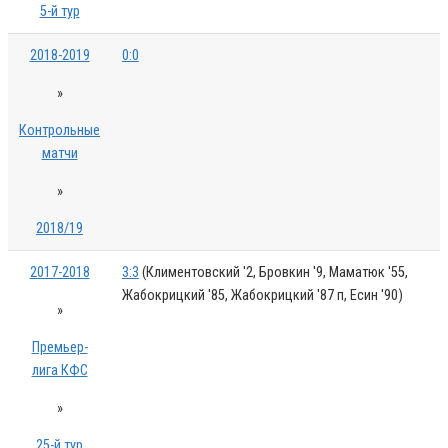
5-й тур
2018-2019
0:0
»
Контрольные
матчи
»
2018/19
2017-2018
3:3
(Климентовский '2, Бровкин '9, Маматюк '55,
Жабокрицкий '85, Жабокрицкий '87 п, Есин '90)
»
Премьер-
лига КФС
»
25-й тур