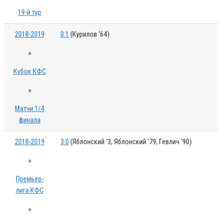
19-й тур
2018-2019
0:1
(Курилов '64)
»
Кубок КФС
»
Матчи 1/4
финала
2018-2019
3:0
(Яблонский '3, Яблонский '79, Гевлич '90)
»
Премьер-
лига КФС
»