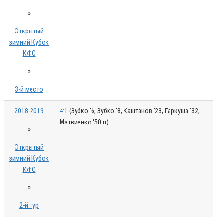
»
Открытый
зимний Кубок
КФС
»
3-й место
2018-2019
4:1
(Зубко '6, Зубко '8, Каштанов '23, Гаркуша '32,
Матвиенко '50 п)
»
Открытый
зимний Кубок
КФС
»
2-й тур