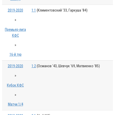
2019-2020
1:1
(Климентовский '33, Гаркуша '84)
»
Премьер-лига
КФС
»
16-й тур
2019-2020
1:2
(Османов '43, Шевчук '69, Матвиенко '85)
»
Кубок КФС
»
Матчи 1/4