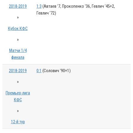
2018-2019
1:3
(Автаев '7, Прокопенко '36, Гевлич '45+2,
Гевлич '72)
»
Кубок КФС
»
Матчи 1/4
финала
2018-2019
0:1
(Солович '90+1)
»
Премьер-лига
КФС
»
12-й тур