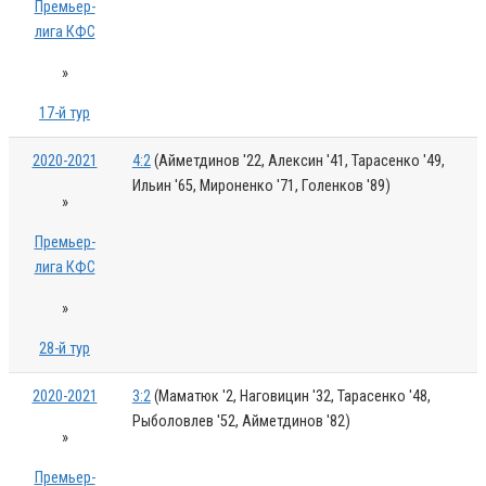
Премьер-
лига КФС
»
17-й тур
2020-2021
4:2
(Айметдинов '22, Алексин '41, Тарасенко '49,
Ильин '65, Мироненко '71, Голенков '89)
»
Премьер-
лига КФС
»
28-й тур
2020-2021
3:2
(Маматюк '2, Наговицин '32, Тарасенко '48,
Рыболовлев '52, Айметдинов '82)
»
Премьер-