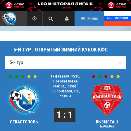
Меню
5-Й ТУР . ОТКРЫТЫЙ ЗИМНИЙ КУБОК КФС
17 февраля, 15:00
,
Новопавловка
ст-н: СЦ "Скиф"
150 зрителей, 4°C,
поле: 4
1 : 1
СЕВАСТОПОЛЬ
КЫЗЫЛТАШ
БАХЧИСАРАЙ